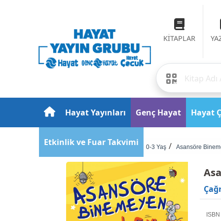
KİTAPLAR
YA
Hayat Yayınları
Genç Hayat
Hayat 
Etkinlik ve Fuar Takvimi
Anasayfa
Çocuk
0-3 Yaş
Asansöre Binem
Asa
Çağr
ISBN