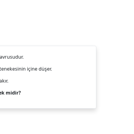
yavrusudur.
enekesinin içine düşer.
kır.
ek midir?