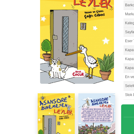
Bark
Mark
Kateg
Sayfa
Eser 
Kapa
Kapa
Kapa
En v
Selef
Stok