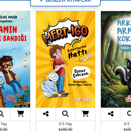
BENZER KİTAPLAR
 Yaş
0-3 Yaş
0-3
0,00
₺180,00
₺15