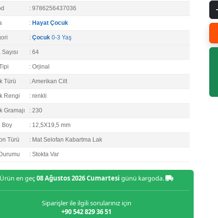
od
: 9786256437036
a
:
Hayat Çocuk
ori
:
Çocuk
0-3 Yaş
 Sayısı
: 64
Tipi
: Orjinal
k Türü
: Amerikan Cilt
k Rengi
: renkli
k Gramajı
: 230
e Boy
: 12,5X19,5 mm
on Türü
: Mat Selofan Kabartma Lak
 Durumu
: Stokta Var
Ürün en geç
08 Ağustos 2026 Cumartesi
günü kargoda.
Siparişler ile ilgili sorularınız için
+90 542 829 36 51