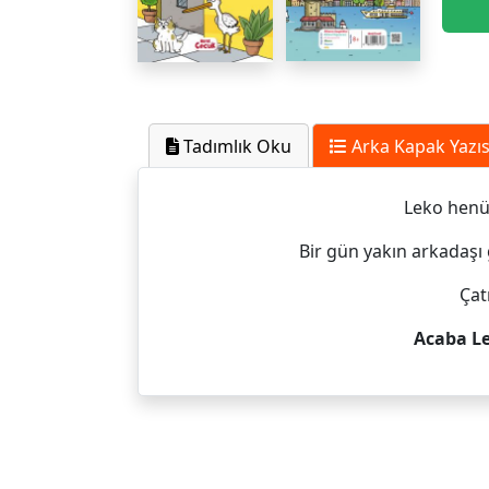
Tadımlık Oku
Arka Kapak Yazıs
Leko henüz
Bir gün yakın arkadaşı
Çat
Acaba Le