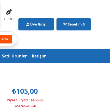
BLOG
Üye Girişi
Sepetim
0
ARA
Setli Ürünler
İletişim
₺105,00
Piyasa Fiyatı :
₺150,00
%30,00 İndirimli