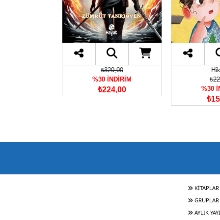
ğlık
₺320,00
Hi
00,00
%30 İNDİRİM
₺22
İNDİRİM
%30 İ
₺224,00
80,00
₺15
KİTAPLAR
GRUPLAR
AYLIK YAY