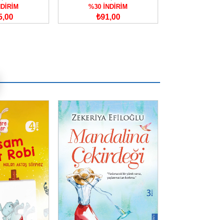
NDİRİM
%30 İNDİRİM
%30 İN
5,00
₺91,00
₺175