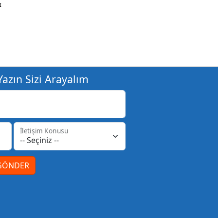
I
azın Sizi Arayalım
İletişim Konusu
GÖNDER