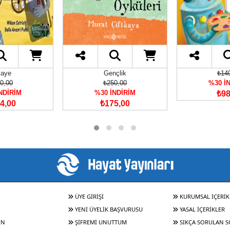
kaye
Gençlik
₺14
0,00
₺250,00
%30 İ
NDİRİM
%30 İNDİRİM
₺98
4,00
₺175,00
ÜYE GİRİŞİ
KURUMSAL İÇERİK
YENİ ÜYELİK BAŞVURUSU
YASAL İÇERİKLER
IN
ŞİFREMİ UNUTTUM
SIKÇA SORULAN 