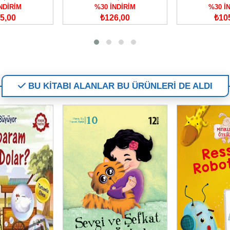
NDİRİM
%30 İNDİRİM
%30 İ
5,00
₺126,00
₺10
BU KİTABI ALANLAR BU ÜRÜNLERİ DE ALDI