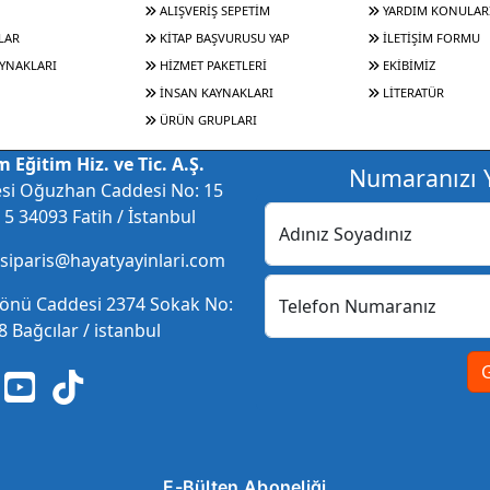
ALIŞVERİŞ SEPETİM
YARDIM KONULAR
LAR
KİTAP BAŞVURUSU YAP
İLETİŞİM FORMU
YNAKLARI
HİZMET PAKETLERİ
EKİBİMİZ
İNSAN KAYNAKLARI
LİTERATÜR
ÜRÜN GRUPLARI
 Eğitim Hiz. ve Tic. A.Ş.
Numaranızı Y
esi Oğuzhan Caddesi No: 15
5 34093 Fatih / İstanbul
Adınız Soyadınız
 siparis@hayatyayinlari.com
nönü Caddesi 2374 Sokak No:
Telefon Numaranız
 Bağcılar / istanbul
E-Bülten Aboneliği