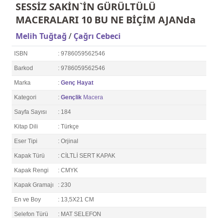
SESSİZ SAKİN`İN GÜRÜLTÜLÜ
MACERALARI 10 BU NE BİÇİM AJANda
Melih Tuğtağ
/
Çağrı Cebeci
ISBN
: 9786059562546
Barkod
: 9786059562546
Marka
:
Genç Hayat
Kategori
:
Gençlik
Macera
Sayfa Sayısı
: 184
Kitap Dili
: Türkçe
Eser Tipi
: Orjinal
Kapak Türü
: CİLTLİ SERT KAPAK
Kapak Rengi
: CMYK
Kapak Gramajı
: 230
En ve Boy
: 13,5X21 CM
Selefon Türü
: MAT SELEFON