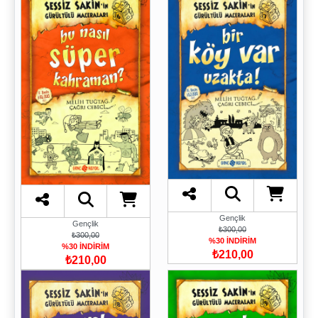
Gençlik
Gençlik
₺300,00
₺300,00
%30 İNDİRİM
%30 İNDİRİM
₺210,00
₺210,00