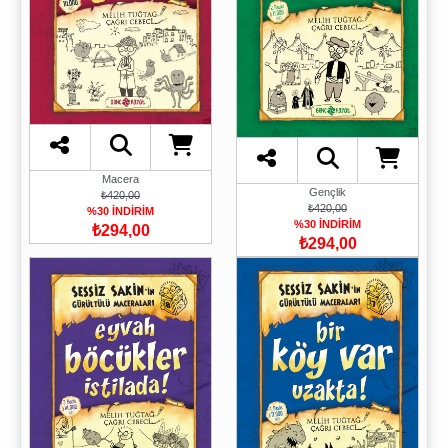
Macera
Gençlik
₺420,00
₺420,00
%30 İNDİRİM
%30 İNDİRİM
₺294,00
₺294,00