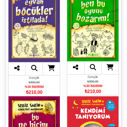
Gençlik
Gençlik
₺300,00
₺300,00
%30 İNDİRİM
%30 İNDİRİM
₺210,00
₺210,00