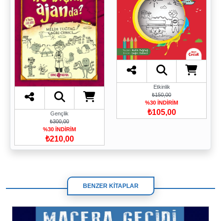
Etkinlik
₺150,00
%30 İNDİRİM
₺105,00
Gençlik
₺300,00
%30 İNDİRİM
₺210,00
BENZER KİTAPLAR