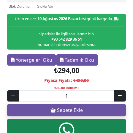
Stok Durumu
: Stokta Var
Ürün en geç
10 Ağustos 2026 Pazartesi
günü kargoda.
Siparişler ile ilgili sorularınız için
+90 542 829 36 51
numaralı hattımızı arayabilirsiniz.
Yönergeleri Oku
Tadımlık Oku
₺294,00
Piyasa Fiyatı :
₺420,00
%30,00 İndirimli
Sepete Ekle