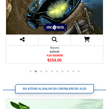
Macera
₺200,00
%30 İNDİRİM
₺140,00
BU KİTABI ALANLAR BU ÜRÜNLERİ DE ALDI