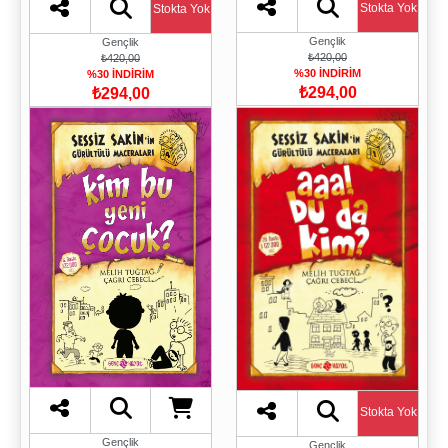
Stokta Yok
Stokta Yok
Gençlik
Gençlik
₺420,00
₺420,00
%30 İNDİRİM
%30 İNDİRİM
₺294,00
₺294,00
Stokta Yok
Gençlik
Gençlik