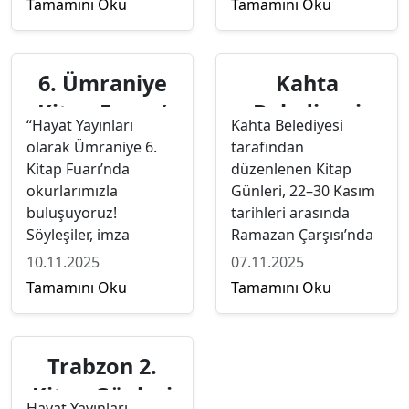
Tamamını Oku
Tamamını Oku
Okurlarla buluşmak
yerimizi alıyoruz!
ve yeni yayınlarımızı
tanıtmak üzere
6. Ümraniye
Kahta
standımıza bekleriz.
Kitap Fuarı (
Belediyesi
“Hayat Yayınları
Kahta Belediyesi
22-30 Kasım )
Kitap Fuarı
olarak Ümraniye 6.
tarafından
(22-30 Kasım)
Kitap Fuarı’nda
düzenlenen Kitap
okurlarımızla
Günleri, 22–30 Kasım
buluşuyoruz!
tarihleri arasında
Söyleşiler, imza
Ramazan Çarşısı’nda
günleri ve kültür dolu
kitapseverlerle
10.11.2025
07.11.2025
etkinliklerle sizleri
buluşuyor. Hayat
Tamamını Oku
Tamamını Oku
bekliyoruz.”
Yayınları olarak sizleri
bekliyoruz.
Trabzon 2.
Kitap Günleri
Hayat Yayınları