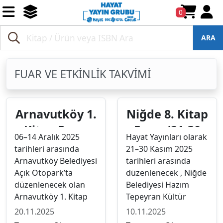
0
ARA
FUAR VE ETKİNLİK TAKVİMİ
Arnavutköy 1.
Niğde 8. Kitap
Kitap Fuarı
Fuarı (21-30
06–14 Aralık 2025
Hayat Yayınları olarak
(06-14 Aralık)
Kasım )
tarihleri arasında
21–30 Kasım 2025
Arnavutköy Belediyesi
tarihleri arasında
Açık Otopark’ta
düzenlenecek , Niğde
düzenlenecek olan
Belediyesi Hazım
Arnavutköy 1. Kitap
Tepeyran Kültür
Fuarı’nda biz de
Merkezi yanında 8.
20.11.2025
10.11.2025
yerimizi alıyoruz.
Kitap Fuarı’nda