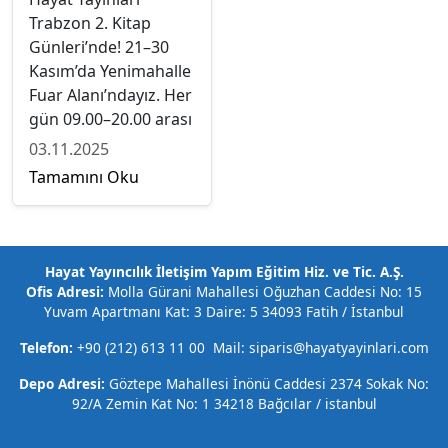
(21–30 Kasım)
Trabzon 2. Kitap
Günleri’nde! 21–30
Kasım’da Yenimahalle
Fuar Alanı’ndayız. Her
gün 09.00–20.00 arası
indirimli kitaplar,
03.11.2025
söyleşi–imza
Tamamını Oku
buluşmaları ve yeni
çıkanlarımızla
bekliyoruz.
Hayat Yayıncılık İletişim Yapım Eğitim Hiz. ve Tic. A.Ş.
Ofis Adresi:
Molla Gürani Mahallesi Oğuzhan Caddesi No: 15
Yuvam Apartmanı Kat: 3 Daire: 5 34093 Fatih / İstanbul
Telefon:
+90 (212) 613 11 00 Mail: siparis@hayatyayinlari.com
Depo Adresi:
Göztepe Mahallesi İnönü Caddesi 2374 Sokak No:
92/A Zemin Kat No: 1 34218 Bağcılar / istanbul