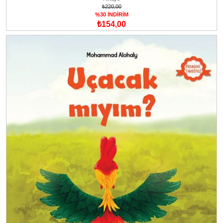
₺220,00
%30 İNDİRİM
₺154,00