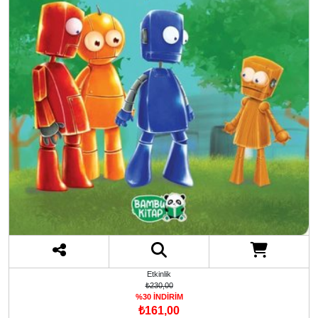
Etkinlik
₺230,00
%30 İNDİRİM
₺161,00