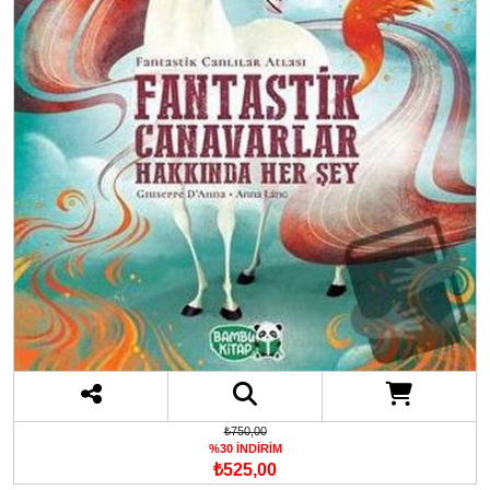
₺750,00
%30 İNDİRİM
₺525,00