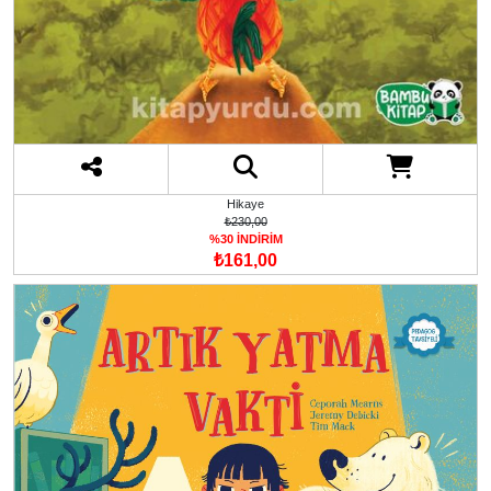
Hikaye
₺230,00
%30 İNDİRİM
₺161,00