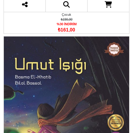
Çocuk
₺230,00
%30 İNDİRİM
₺161,00