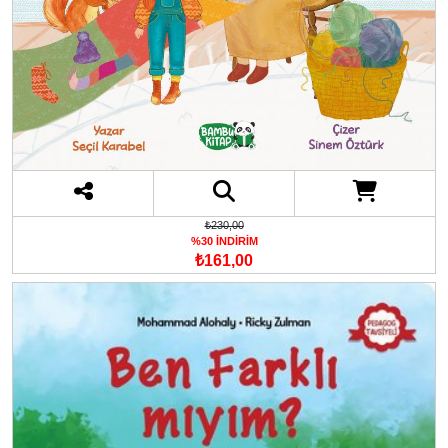
₺230,00
%30 İNDİRİM
₺161,00