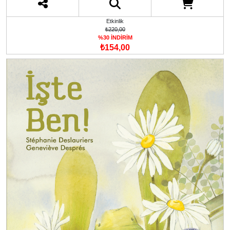
Etkinlik
₺220,00
%30 İNDİRİM
₺154,00