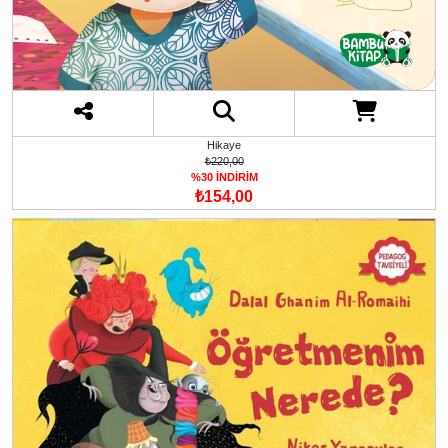
Hikaye
₺220,00
%30 İNDİRİM
₺154,00