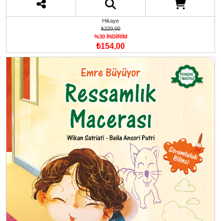
Hikaye
₺220,00
%30 İNDİRİM
₺154,00