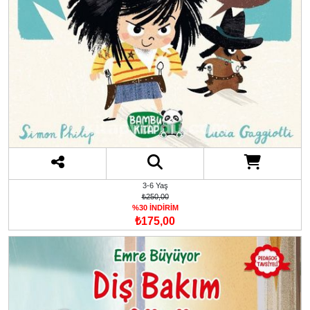
3-6 Yaş
₺250,00
%30 İNDİRİM
₺175,00