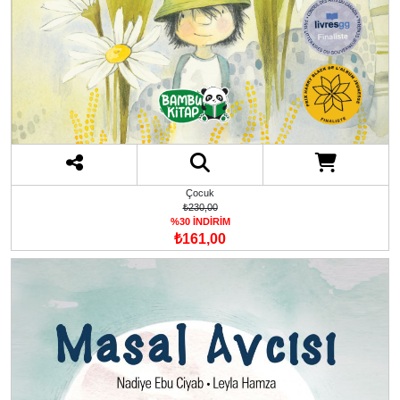
Çocuk
₺230,00
%30 İNDİRİM
₺161,00