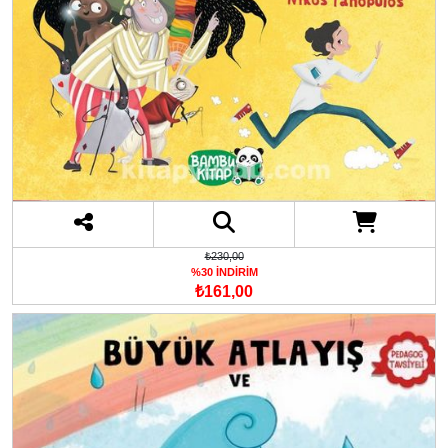
₺230,00
%30 İNDİRİM
₺161,00