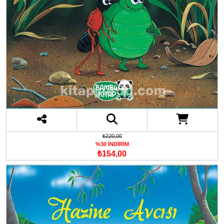
₺220,00
%30 İNDİRİM
₺154,00