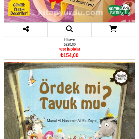
Hikaye
₺220,00
%30 İNDİRİM
₺154,00