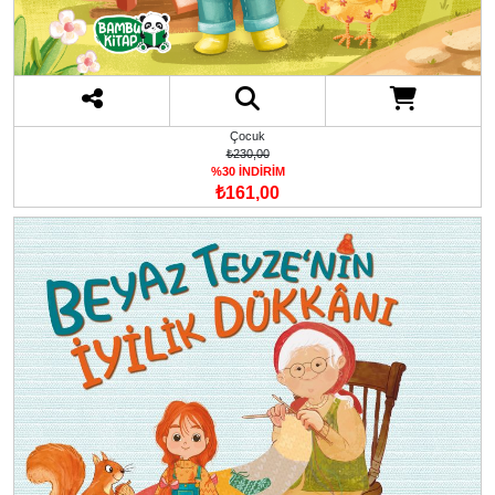
Çocuk
₺230,00
%30 İNDİRİM
₺161,00