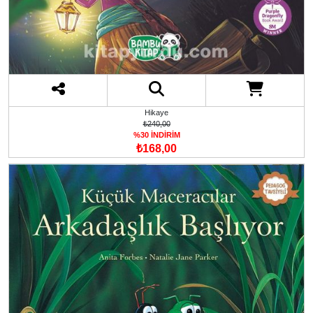
Hikaye
₺240,00
%30 İNDİRİM
₺168,00