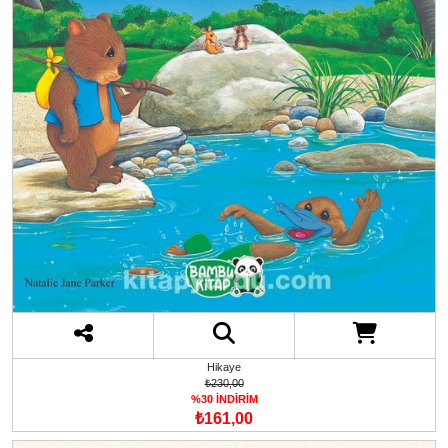
Hikaye
₺230,00
%30 İNDİRİM
₺161,00