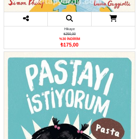
Hikaye
₺250,00
%30 İNDİRİM
₺175,00