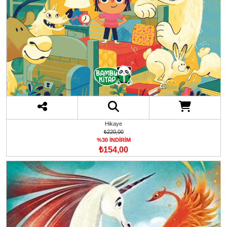
Hikaye
₺220,00
%30 İNDİRİM
₺154,00