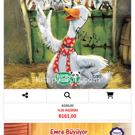
₺230,00
%30 İNDİRİM
₺161,00