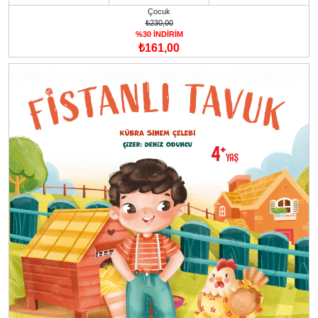
Çocuk
₺230,00
%30 İNDİRİM
₺161,00