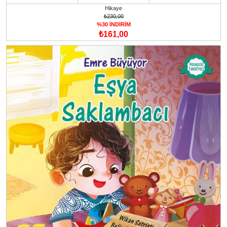
Hikaye
₺230,00
%30 İNDİRİM
₺161,00