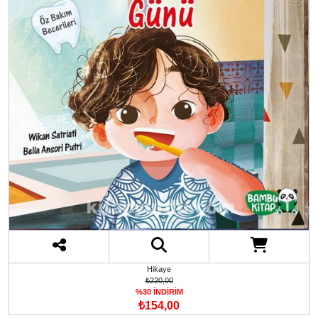
Hikaye
₺220,00
%30 İNDİRİM
₺154,00