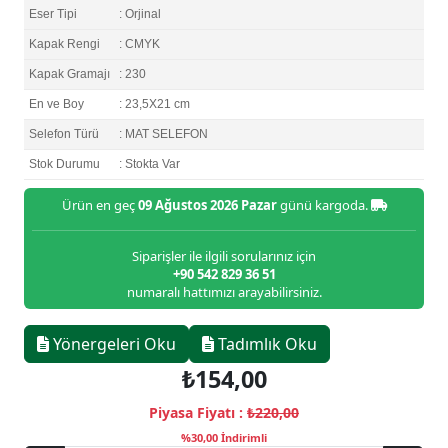
Eser Tipi
: Orjinal
Kapak Rengi
: CMYK
Kapak Gramajı
: 230
En ve Boy
: 23,5X21 cm
Selefon Türü
: MAT SELEFON
Stok Durumu
: Stokta Var
Ürün en geç
09 Ağustos 2026 Pazar
günü kargoda.
Siparişler ile ilgili sorularınız için
+90 542 829 36 51
numaralı hattımızı arayabilirsiniz.
Yönergeleri Oku
Tadımlık Oku
₺154,00
Piyasa Fiyatı :
₺220,00
%30,00 İndirimli