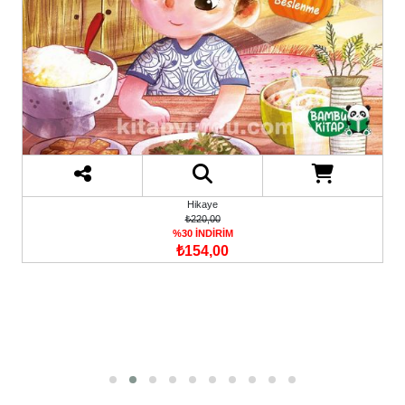
Hikaye
₺220,00
%30 İNDİRİM
₺154,00