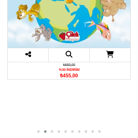
₺650,00
%30 İNDİRİM
₺455,00