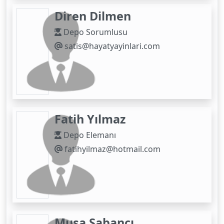
Diren Dilmen
Depo Sorumlusu
satis@hayatyayinlari.com
Fatih Yılmaz
Depo Elemanı
fatihyilmaz@hotmail.com
Musa Sabancı