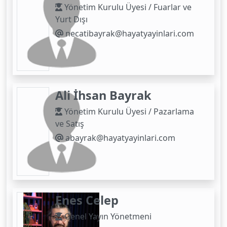
Yönetim Kurulu Üyesi / Fuarlar ve
Yurt Dışı
necatibayrak@hayatyayinlari.com
Ali İhsan Bayrak
Yönetim Kurulu Üyesi / Pazarlama
ve Satış
abayrak@hayatyayinlari.com
Enes Celep
Genel Yayın Yönetmeni