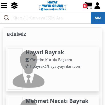
0
ARA
EKİBİMİZ
Hayati Bayrak
Yönetim Kurulu Başkanı
hbayrak@hayatyayinlari.com
Mehmet Necati Bayrak