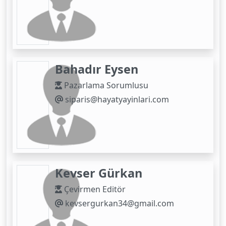
Bahadır Eysen
Pazarlama Sorumlusu
siparis@hayatyayinlari.com
Kevser Gürkan
Çevirmen Editör
kevsergurkan34@gmail.com