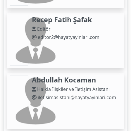
Recep Fatih Şafak
Editör
editor2@hayatyayinlari.com
Abdullah Kocaman
Halkla İlişkiler ve İletişim Asistanı
iletisimasistani@hayatyayinlari.com