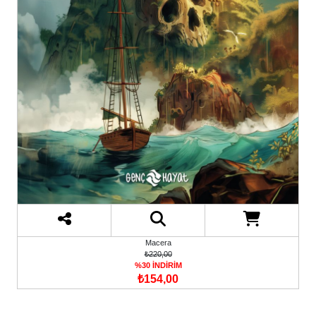
Macera
₺220,00
%30 İNDİRİM
₺154,00