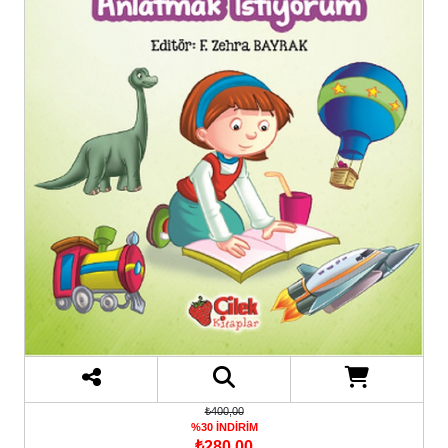
₺400,00
%30 İNDİRİM
₺280,00