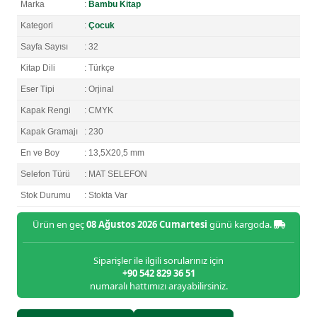
Marka
:
Bambu Kitap
Kategori
:
Çocuk
Sayfa Sayısı
: 32
Kitap Dili
: Türkçe
Eser Tipi
: Orjinal
Kapak Rengi
: CMYK
Kapak Gramajı
: 230
En ve Boy
: 13,5X20,5 mm
Selefon Türü
: MAT SELEFON
Stok Durumu
: Stokta Var
Ürün en geç
08 Ağustos 2026 Cumartesi
günü kargoda.
Siparişler ile ilgili sorularınız için
+90 542 829 36 51
numaralı hattımızı arayabilirsiniz.