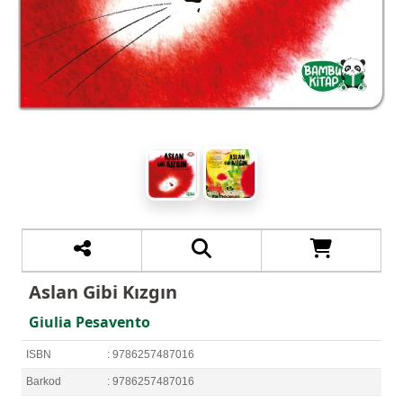
Aslan Gibi Kızgın
Giulia Pesavento
ISBN
: 9786257487016
Barkod
: 9786257487016