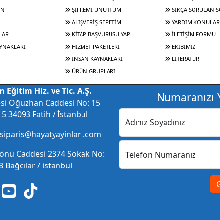
IN
ŞİFREMİ UNUTTUM
SIKÇA SORULAN 
ALIŞVERİŞ SEPETİM
YARDIM KONULAR
LAR
KİTAP BAŞVURUSU YAP
İLETİŞİM FORMU
YNAKLARI
HİZMET PAKETLERİ
EKİBİMİZ
İNSAN KAYNAKLARI
LİTERATÜR
ÜRÜN GRUPLARI
 Eğitim Hiz. ve Tic. A.Ş.
Numaranızı Y
esi Oğuzhan Caddesi No: 15
5 34093 Fatih / İstanbul
Adınız Soyadınız
 siparis@hayatyayinlari.com
nönü Caddesi 2374 Sokak No:
Telefon Numaranız
 Bağcılar / istanbul