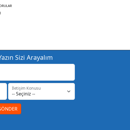
SORULAR
I
azın Sizi Arayalım
İletişim Konusu
GÖNDER