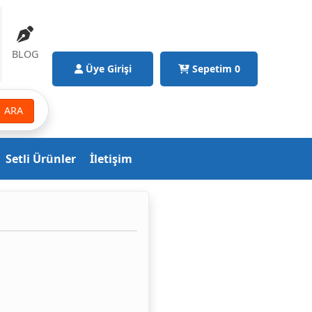
BLOG
Üye Girişi
Sepetim
0
ARA
Setli Ürünler
İletişim