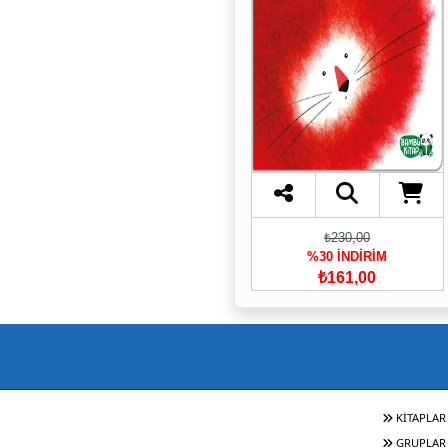
₺230,00
%30 İNDİRİM
₺161,00
KİTAPLAR
GRUPLAR