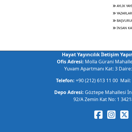
AYLIK YAY
YAZARLAR
BAŞVURU
İNSAN KA
Hayat Yayıncılık İletişim Yapım
Ofis Adresi:
Molla Gürani Mahall
Yuvam Apartmanı Kat: 3 Daire: 
Telefon:
+90 (212) 613 11 00 Mail:
Depo Adresi:
Göztepe Mahallesi İ
92/A Zemin Kat No: 1 34218