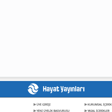
ÜYE GİRİŞİ
KURUMSAL İÇERİK
YENİ ÜYELİK BAŞVURUSU
YASAL İÇERİKLER