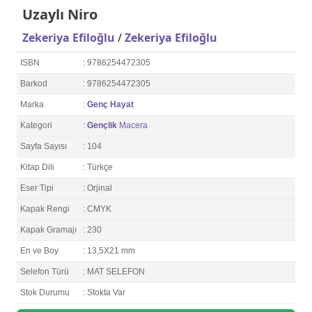
Uzaylı Niro
Zekeriya Efiloğlu
/
Zekeriya Efiloğlu
ISBN
: 9786254472305
Barkod
: 9786254472305
Marka
:
Genç Hayat
Kategori
:
Gençlik
Macera
Sayfa Sayısı
: 104
Kitap Dili
: Türkçe
Eser Tipi
: Orjinal
Kapak Rengi
: CMYK
Kapak Gramajı
: 230
En ve Boy
: 13,5X21 mm
Selefon Türü
: MAT SELEFON
Stok Durumu
: Stokta Var