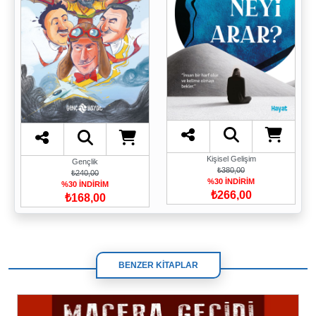
Kişisel Gelişim
Gençlik
₺380,00
₺240,00
%30 İNDİRİM
%30 İNDİRİM
₺266,00
₺168,00
BENZER KİTAPLAR