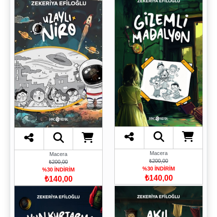
Macera
Macera
₺200,00
₺200,00
%30 İNDİRİM
%30 İNDİRİM
₺140,00
₺140,00