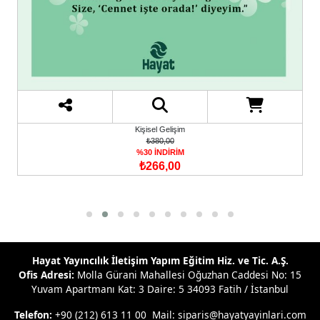
Sağlık
₺400,00
%30 İNDİRİM
₺280,00
Hayat Yayıncılık İletişim Yapım Eğitim Hiz. ve Tic. A.Ş.
Ofis Adresi:
Molla Gürani Mahallesi Oğuzhan Caddesi No: 15
Yuvam Apartmanı Kat: 3 Daire: 5 34093 Fatih / İstanbul
Telefon:
+90 (212) 613 11 00 Mail: siparis@hayatyayinlari.com