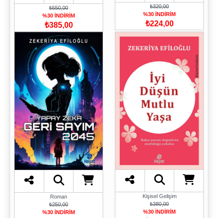
₺320,00
₺550,00
%30 İNDİRİM
%30 İNDİRİM
₺224,00
₺385,00
Kişisel Gelişim
Roman
₺380,00
₺250,00
%30 İNDİRİM
%30 İNDİRİM