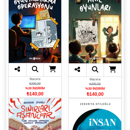
Macera
Macera
₺200,00
₺200,00
%30 İNDİRİM
%30 İNDİRİM
₺140,00
₺140,00