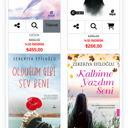
Tükendi
DİĞER
₺380,00
₺650,00
%30 İNDİRİM
%30 İNDİRİM
₺266,00
₺455,00