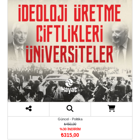
Güncel - Politika
₺450,00
%30 İNDİRİM
₺315,00