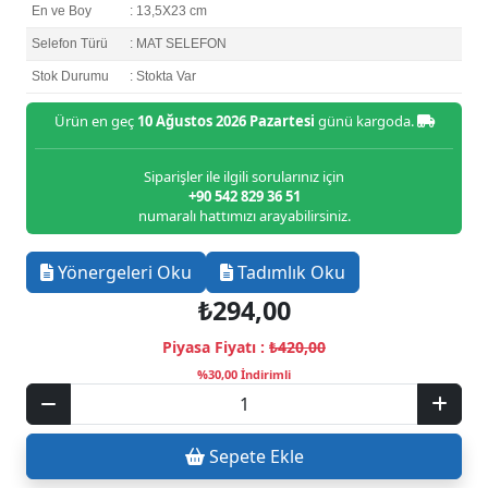
En ve Boy
: 13,5X23 cm
Selefon Türü
: MAT SELEFON
Stok Durumu
: Stokta Var
Ürün en geç
10 Ağustos 2026 Pazartesi
günü kargoda.
Siparişler ile ilgili sorularınız için
+90 542 829 36 51
numaralı hattımızı arayabilirsiniz.
Yönergeleri Oku
Tadımlık Oku
₺294,00
Piyasa Fiyatı :
₺420,00
%30,00 İndirimli
Sepete Ekle