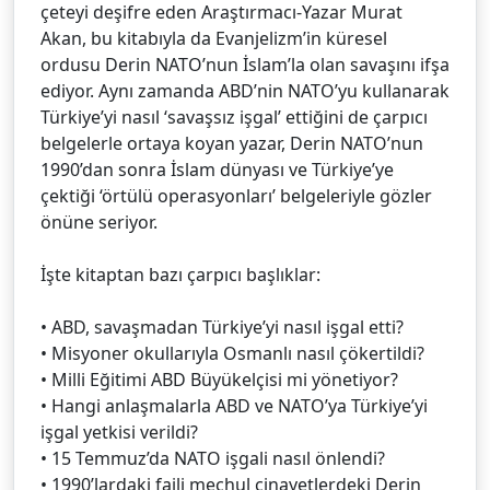
çeteyi deşifre eden Araştırmacı-Yazar Murat
Akan, bu kitabıyla da Evanjelizm’in küresel
ordusu Derin NATO’nun İslam’la olan savaşını ifşa
ediyor. Aynı zamanda ABD’nin NATO’yu kullanarak
Türkiye’yi nasıl ‘savaşsız işgal’ ettiğini de çarpıcı
belgelerle ortaya koyan yazar, Derin NATO’nun
1990’dan sonra İslam dünyası ve Türkiye’ye
çektiği ‘örtülü operasyonları’ belgeleriyle gözler
önüne seriyor.
İşte kitaptan bazı çarpıcı başlıklar:
• ABD, savaşmadan Türkiye’yi nasıl işgal etti?
• Misyoner okullarıyla Osmanlı nasıl çökertildi?
• Milli Eğitimi ABD Büyükelçisi mi yönetiyor?
• Hangi anlaşmalarla ABD ve NATO’ya Türkiye’yi
işgal yetkisi verildi?
• 15 Temmuz’da NATO işgali nasıl önlendi?
• 1990’lardaki faili meçhul cinayetlerdeki Derin