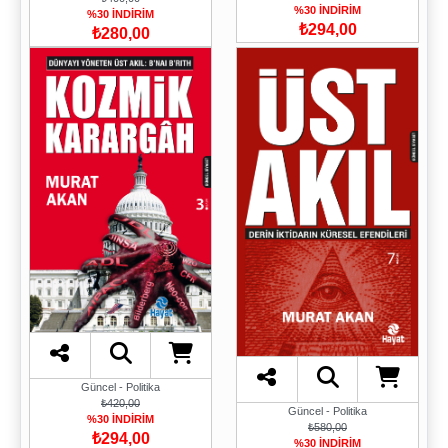
%30 İNDİRİM
%30 İNDİRİM
₺294,00
₺280,00
Güncel - Politika
₺420,00
Güncel - Politika
%30 İNDİRİM
₺580,00
₺294,00
%30 İNDİRİM