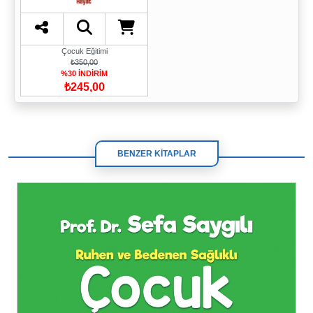
Çocuk Eğitimi
₺350,00
%30 İNDİRİM
₺245,00
BENZER KİTAPLAR