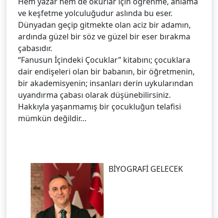
Hem yazar hem de okurlar için öğrenme, anlama
ve keşfetme yolculuğudur aslında bu eser.
Dünyadan geçip gitmekte olan aciz bir adamın,
ardında güzel bir söz ve güzel bir eser bırakma
çabasıdır.
“Fanusun İçindeki Çocuklar” kitabını; çocuklara
dair endişeleri olan bir babanın, bir öğretmenin,
bir akademisyenin; insanları derin uykularından
uyandırma çabası olarak düşünebilirsiniz.
Hakkıyla yaşanmamış bir çocukluğun telafisi
mümkün değildir…
BİYOGRAFİ GELECEK