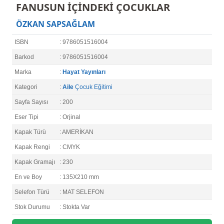
FANUSUN İÇİNDEKİ ÇOCUKLAR
ÖZKAN SAPSAĞLAM
ISBN
: 9786051516004
Barkod
: 9786051516004
Marka
:
Hayat Yayınları
Kategori
:
Aile
Çocuk Eğitimi
Sayfa Sayısı
: 200
Eser Tipi
: Orjinal
Kapak Türü
: AMERİKAN
Kapak Rengi
: CMYK
Kapak Gramajı
: 230
En ve Boy
: 135X210 mm
Selefon Türü
: MAT SELEFON
Stok Durumu
: Stokta Var