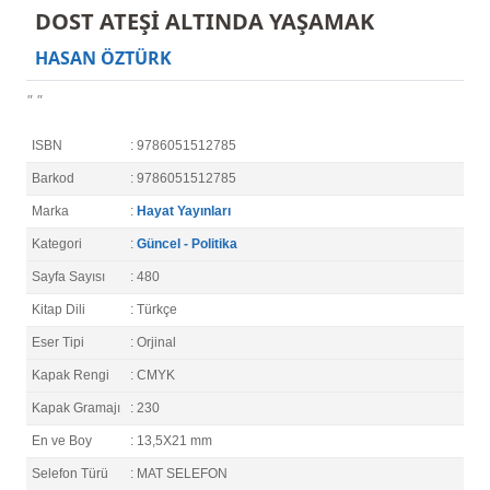
DOST ATEŞİ ALTINDA YAŞAMAK
HASAN ÖZTÜRK
" "
ISBN
: 9786051512785
Barkod
: 9786051512785
Marka
:
Hayat Yayınları
Kategori
:
Güncel - Politika
Sayfa Sayısı
: 480
Kitap Dili
: Türkçe
Eser Tipi
: Orjinal
Kapak Rengi
: CMYK
Kapak Gramajı
: 230
En ve Boy
: 13,5X21 mm
Selefon Türü
: MAT SELEFON