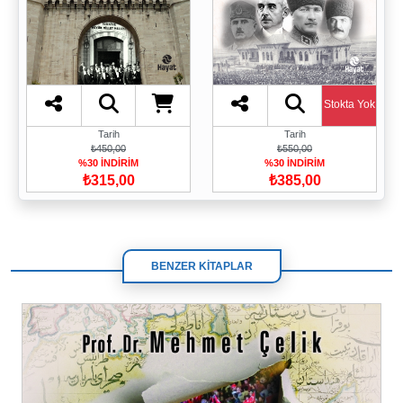
Stokta Yok
Tarih
Tarih
₺450,00
₺550,00
%30 İNDİRİM
%30 İNDİRİM
₺315,00
₺385,00
BENZER KİTAPLAR