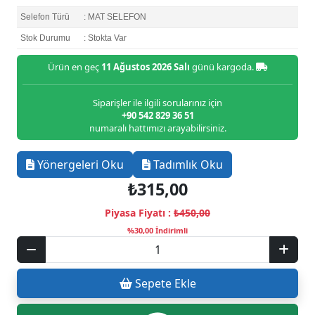
Selefon Türü
: MAT SELEFON
Stok Durumu
: Stokta Var
Ürün en geç
11 Ağustos 2026 Salı
günü kargoda.
Siparişler ile ilgili sorularınız için
+90 542 829 36 51
numaralı hattımızı arayabilirsiniz.
Yönergeleri Oku
Tadımlık Oku
₺315,00
Piyasa Fiyatı :
₺450,00
%30,00 İndirimli
Sepete Ekle