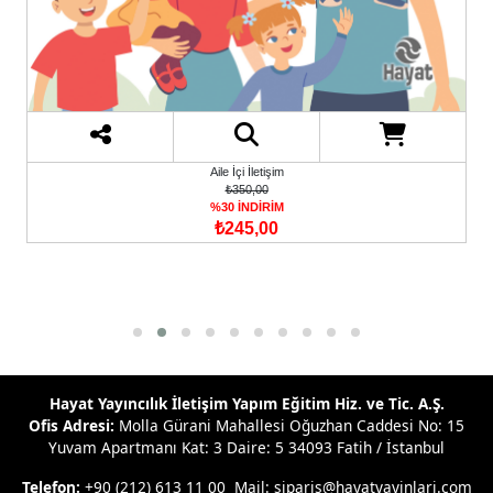
Aile İçi İletişim
₺350,00
%30 İNDİRİM
₺245,00
Hayat Yayıncılık İletişim Yapım Eğitim Hiz. ve Tic. A.Ş.
Ofis Adresi:
Molla Gürani Mahallesi Oğuzhan Caddesi No: 15
Yuvam Apartmanı Kat: 3 Daire: 5 34093 Fatih / İstanbul
Telefon:
+90 (212) 613 11 00 Mail: siparis@hayatyayinlari.com