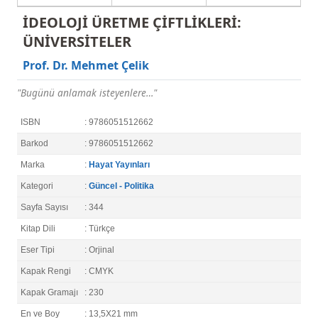
İDEOLOJİ ÜRETME ÇİFTLİKLERİ:
ÜNİVERSİTELER
Prof. Dr. Mehmet Çelik
"Bugünü anlamak isteyenlere…"
ISBN
: 9786051512662
Barkod
: 9786051512662
Marka
:
Hayat Yayınları
Kategori
:
Güncel - Politika
Sayfa Sayısı
: 344
Kitap Dili
: Türkçe
Eser Tipi
: Orjinal
Kapak Rengi
: CMYK
Kapak Gramajı
: 230
En ve Boy
: 13,5X21 mm