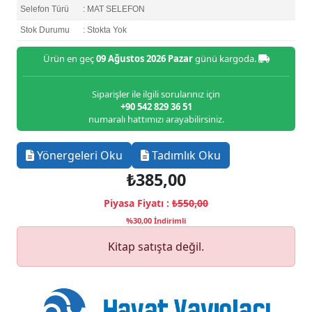
Selefon Türü
: MAT SELEFON
Stok Durumu
: Stokta Yok
Ürün en geç
09 Ağustos 2026 Pazar
günü kargoda.
Siparişler ile ilgili sorularınız için
+90 542 829 36 51
numaralı hattımızı arayabilirsiniz.
Yönergeleri Oku
Tadımlık Oku
₺385,00
Piyasa Fiyatı :
₺550,00
%30,00 İndirimli
Kitap satışta değil.