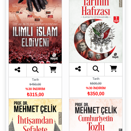
Tarih
Tarih
₺500,00
₺450,00
%30 İNDİRİM
%30 İNDİRİM
₺350,00
₺315,00