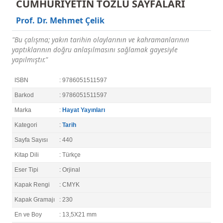
CUMHURİYETİN TOZLU SAYFALARI
Prof. Dr. Mehmet Çelik
"Bu çalışma; yakın tarihin olaylarının ve kahramanlarının
yaptıklarının doğru anlaşılmasını sağlamak gayesiyle
yapılmıştır."
ISBN
: 9786051511597
Barkod
: 9786051511597
Marka
:
Hayat Yayınları
Kategori
:
Tarih
Sayfa Sayısı
: 440
Kitap Dili
: Türkçe
Eser Tipi
: Orjinal
Kapak Rengi
: CMYK
Kapak Gramajı
: 230
En ve Boy
: 13,5X21 mm