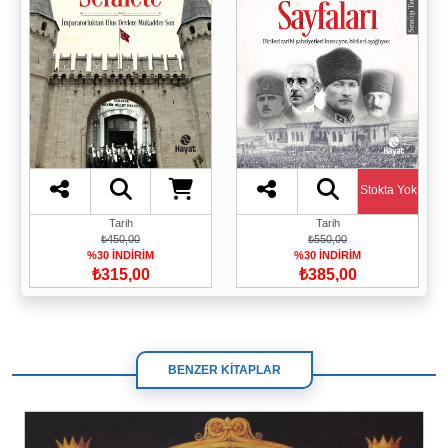
Stokta Yok
Tarih
Tarih
₺450,00
₺550,00
%30 İNDİRİM
%30 İNDİRİM
₺315,00
₺385,00
BENZER KİTAPLAR