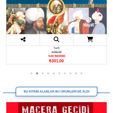
Tarih
₺430,00
%30 İNDİRİM
₺301,00
BU KİTABI ALANLAR BU ÜRÜNLERİ DE ALDI