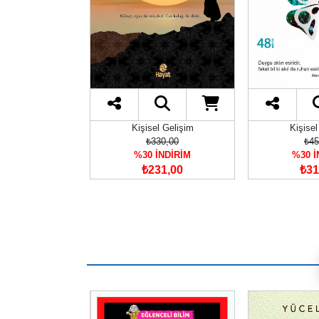
l Gelişim
Kişisel Gelişim
Kişisel
20,00
₺330,00
₺45
İNDİRİM
%30 İNDİRİM
%30 İ
54,00
₺231,00
₺31