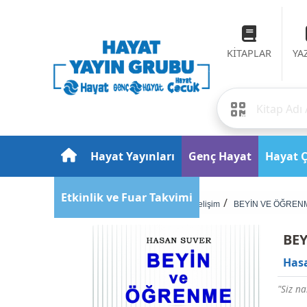
KİTAPLAR
YA
Hayat Yayınları
Genç Hayat
Hayat 
Etkinlik ve Fuar Takvimi
Anasayfa
Kişisel Gelişim
BEYİN VE ÖĞREN
BE
Has
"Siz na