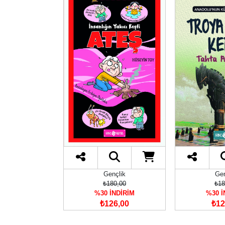
anga
Gençlik
Gen
00,00
₺180,00
₺18
İNDİRİM
%30 İNDİRİM
%30 İ
40,00
₺126,00
₺12