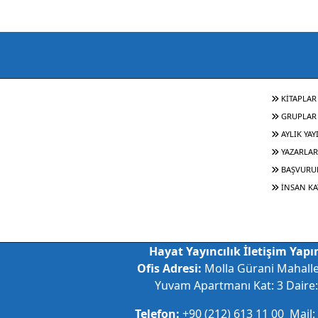
KİTAPLAR
GRUPLAR
AYLIK YAY
YAZARLAR
BAŞVURU
İNSAN KA
Hayat Yayıncılık İletişim Yapım
Ofis Adresi:
Molla Gürani Mahall
Yuvam Apartmanı Kat: 3 Daire: 
Telefon:
+90 (212) 613 11 00 Mail: