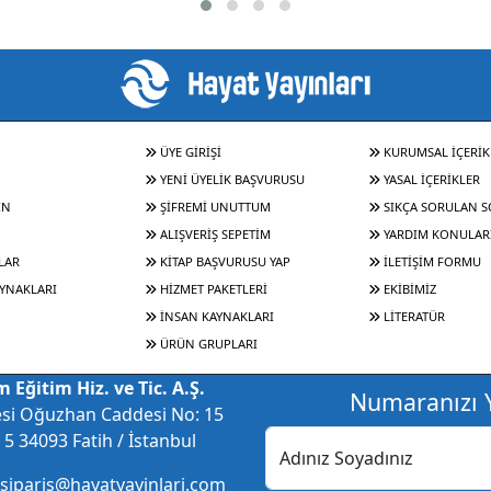
ÜYE GİRİŞİ
KURUMSAL İÇERİK
YENİ ÜYELİK BAŞVURUSU
YASAL İÇERİKLER
IN
ŞİFREMİ UNUTTUM
SIKÇA SORULAN 
ALIŞVERİŞ SEPETİM
YARDIM KONULAR
LAR
KİTAP BAŞVURUSU YAP
İLETİŞİM FORMU
YNAKLARI
HİZMET PAKETLERİ
EKİBİMİZ
İNSAN KAYNAKLARI
LİTERATÜR
ÜRÜN GRUPLARI
 Eğitim Hiz. ve Tic. A.Ş.
Numaranızı Y
esi Oğuzhan Caddesi No: 15
5 34093 Fatih / İstanbul
Adınız Soyadınız
 siparis@hayatyayinlari.com