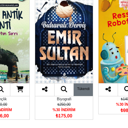
Tükendi
çlik
Biyografi
₺14
0,00
₺250,00
%30 İ
NDİRİM
%30 İNDİRİM
₺98
6,00
₺175,00