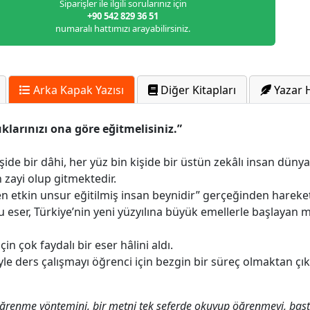
Siparişler ile ilgili sorularınız için
+90 542 829 36 51
numaralı hattımızı arayabilirsiniz.
Arka Kapak Yazısı
Diğer Kitapları
Yazar 
uklarınızı ona göre eğitmelisiniz.”
işide bir dâhi, her yüz bin kişide bir üstün zekâlı insan dün
 zayi olup gitmektedir.
 etkin unsur eğitilmiş insan beynidir” gerçeğinden hareketl
 eser, Türkiye’nin yeni yüzyılına büyük emellerle başlayan m
n çok faydalı bir eser hâlini aldı.
 ders çalışmayı öğrenci için bezgin bir süreç olmaktan çık
ğrenme yöntemini, bir metni tek seferde okuyup öğrenmeyi, başta