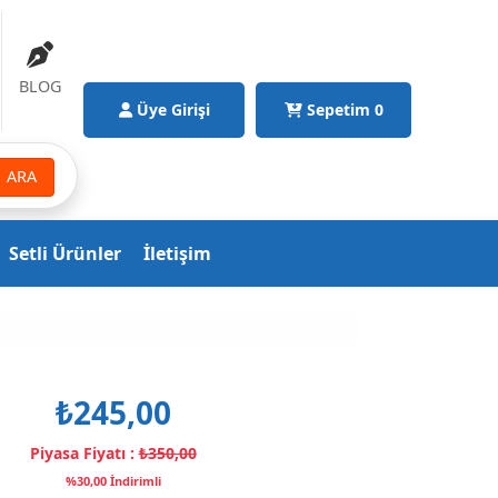
BLOG
Üye Girişi
Sepetim
0
ARA
Setli Ürünler
İletişim
₺245,00
Piyasa Fiyatı :
₺350,00
%30,00 İndirimli