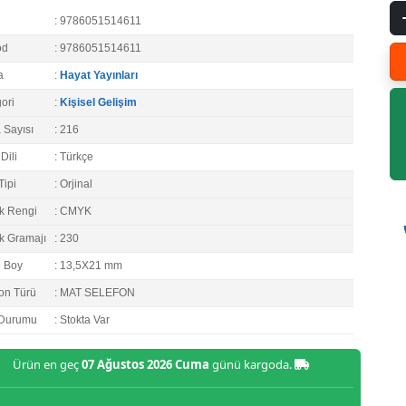
: 9786051514611
od
: 9786051514611
a
:
Hayat Yayınları
ori
:
Kişisel Gelişim
 Sayısı
: 216
Dili
: Türkçe
Tipi
: Orjinal
k Rengi
: CMYK
k Gramajı
: 230
e Boy
: 13,5X21 mm
on Türü
: MAT SELEFON
 Durumu
: Stokta Var
Ürün en geç
07 Ağustos 2026 Cuma
günü kargoda.