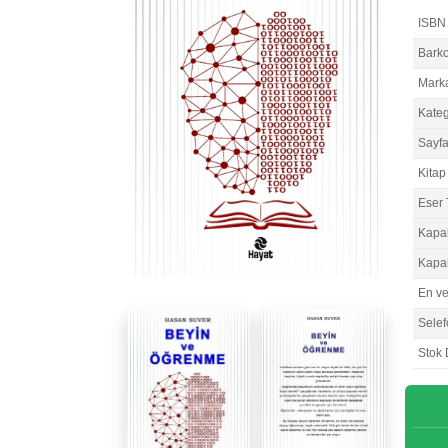
ISBN
Bark
Mark
Kateg
Sayfa
Kitap 
Eser 
Kapa
Kapa
En v
Selef
Stok