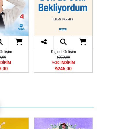
 Gelişim
Kişisel Gelişim
Kişisel 
0,00
₺350,00
₺300
NDİRİM
%30 İNDİRİM
%30 İN
6,00
₺245,00
₺210