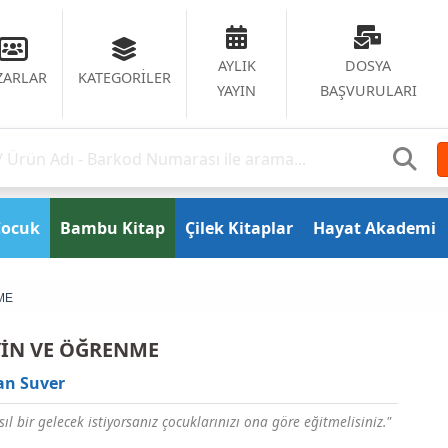
AYLIK
DOSYA
ZARLAR
KATEGORİLER
YAYIN
BAŞVURULARI
Çocuk
Bambu Kitap
Çilek Kitaplar
Hayat Akademi
ME
YİN VE ÖĞRENME
an Suver
sıl bir gelecek istiyorsanız çocuklarınızı ona göre eğitmelisiniz."