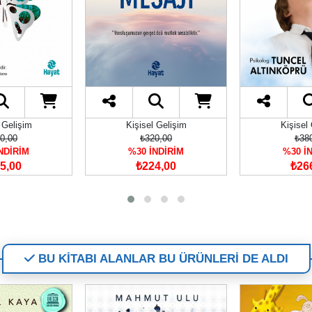
 Gelişim
Kişisel Gelişim
Kişisel
0,00
₺320,00
₺38
NDİRİM
%30 İNDİRİM
%30 İ
5,00
₺224,00
₺26
BU KİTABI ALANLAR BU ÜRÜNLERİ DE ALDI