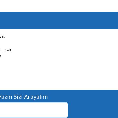
LER
SORULAR
I
azın Sizi Arayalım