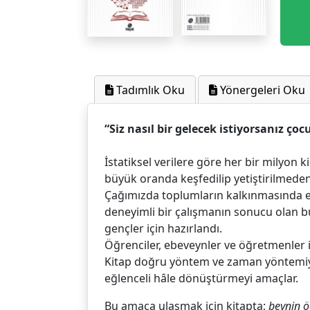
Tadımlık Oku
Yönergeleri Oku
“Siz nasıl bir gelecek istiyorsanız çoc
İstatiksel verilere göre her bir milyon k
büyük oranda keşfedilip yetiştirilmeden
Çağımızda toplumların kalkınmasında en
deneyimli bir çalışmanın sonucu olan bu
gençler için hazırlandı.
Öğrenciler, ebeveynler ve öğretmenler içi
Kitap doğru yöntem ve zaman yöntemiyle
eğlenceli hâle dönüştürmeyi amaçlar.
Bu amaca ulaşmak için kitapta;
beynin ö