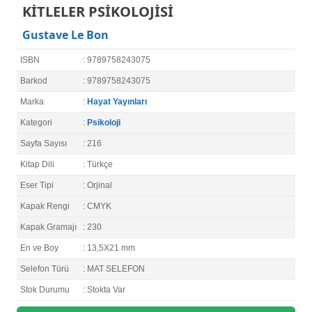
KİTLELER PSİKOLOJİSİ
Gustave Le Bon
ISBN
: 9789758243075
Barkod
: 9789758243075
Marka
:
Hayat Yayınları
Kategori
:
Psikoloji
Sayfa Sayısı
: 216
Kitap Dili
: Türkçe
Eser Tipi
: Orjinal
Kapak Rengi
: CMYK
Kapak Gramajı
: 230
En ve Boy
: 13,5X21 mm
Selefon Türü
: MAT SELEFON
Stok Durumu
: Stokta Var