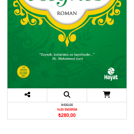
₺400,00
%30 İNDİRİM
₺280,00