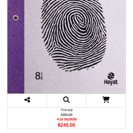
Psikoloji
₺350,00
%30 İNDİRİM
₺245,00