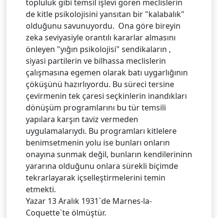
topluluk gibi temsil işlevi gören meclislerin
de kitle psikolojisini yansıtan bir "kalabalık"
olduğunu savunuyordu. Ona göre bireyin
zeka seviyasiyle orantılı kararlar almasını
önleyen "yığın psikolojisi" sendikaların ,
siyasi partilerin ve bilhassa meclislerin
çalışmasına egemen olarak batı uygarlığının
çöküşünü hazırlıyordu. Bu süreci tersine
çevirmenin tek çaresi seçkinlerin inandıkları
dönüşüm programlarını bu tür temsili
yapılara karşın taviz vermeden
uygulamalarıydı. Bu programları kitlelere
benimsetmenin yolu ise bunları onların
onayına sunmak değil, bunların kendilerininn
yararına olduğunu onlara sürekli biçimde
tekrarlayarak içselleştirmelerini temin
etmekti.
Yazar 13 Aralık 1931`de Marnes-la-
Coquette`te ölmüştür.