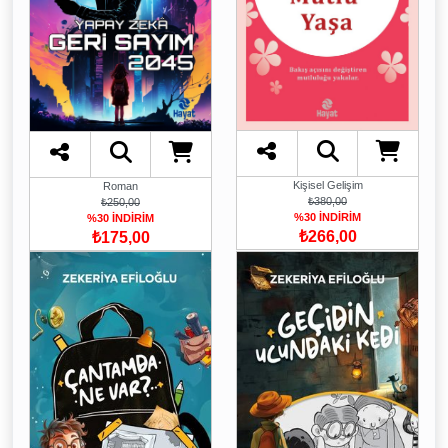
Kişisel Gelişim
Roman
₺380,00
₺250,00
%30 İNDİRİM
%30 İNDİRİM
₺266,00
₺175,00