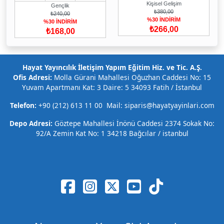
Kişisel Gelişim
Gençlik
₺380,00
₺240,00
%30 İNDİRİM
%30 İNDİRİM
₺266,00
₺168,00
Hayat Yayıncılık İletişim Yapım Eğitim Hiz. ve Tic. A.Ş.
Ofis Adresi:
Molla Gürani Mahallesi Oğuzhan Caddesi No: 15
Yuvam Apartmanı Kat: 3 Daire: 5 34093 Fatih / İstanbul
Telefon:
+90 (212) 613 11 00 Mail: siparis@hayatyayinlari.com
Depo Adresi:
Göztepe Mahallesi İnönü Caddesi 2374 Sokak No:
92/A Zemin Kat No: 1 34218 Bağcılar / istanbul