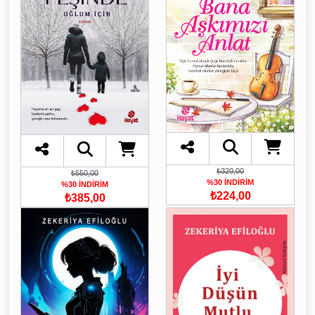
₺320,00
₺550,00
%30 İNDİRİM
%30 İNDİRİM
₺224,00
₺385,00