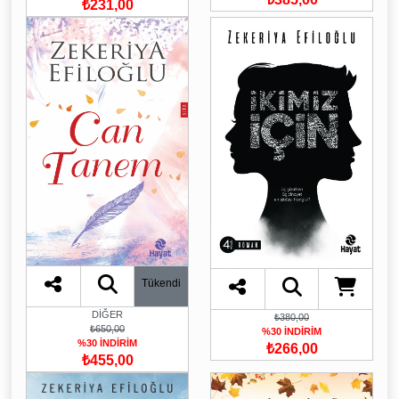
₺231,00
Tükendi
DİĞER
₺380,00
₺650,00
%30 İNDİRİM
%30 İNDİRİM
₺266,00
₺455,00