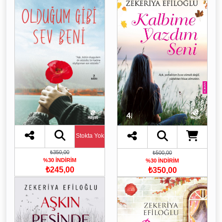
Stokta Yok
₺350,00
₺500,00
%30 İNDİRİM
%30 İNDİRİM
₺245,00
₺350,00