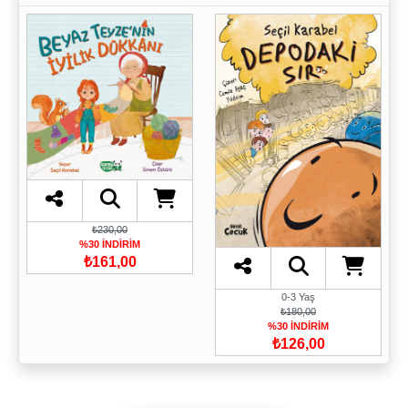
₺230,00
%30 İNDİRİM
₺161,00
0-3 Yaş
₺180,00
%30 İNDİRİM
₺126,00