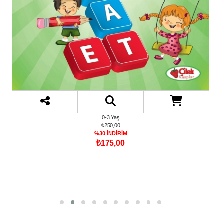
0-3 Yaş
₺250,00
%30 İNDİRİM
₺175,00