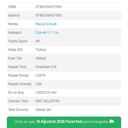
ISBN
: 9786256437050
Barkod
: 9786256437050
Marka
:
Hayat Çocuk
Kategori
:
Çocuk
0-3 Yaş
Sayfa Sayısı
: 48
Kitap Dili
: Türkçe
Eser Tipi
: Orjinal
Kapak Türü
: Amerikan Cilt
Kapak Rengi
: CMYK
Kapak Gramajı
: 230
En ve Boy
: 150X210 mm
Selefon Türü
: MAT SELEFON
Stok Durumu
: Stokta Var
Ürün en geç
10 Ağustos 2026 Pazartesi
günü kargoda.