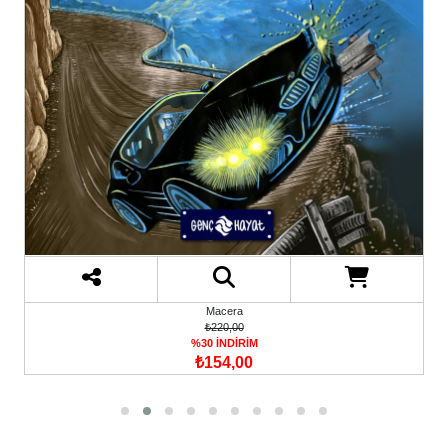
Macera
₺220,00
%30 İNDİRİM
₺154,00