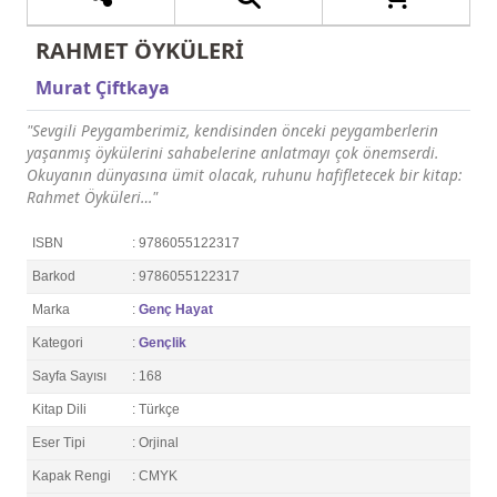
RAHMET ÖYKÜLERİ
Murat Çiftkaya
"Sevgili Peygamberimiz, kendisinden önceki peygamberlerin
yaşanmış öykülerini sahabelerine anlatmayı çok önemserdi.
Okuyanın dünyasına ümit olacak, ruhunu hafifletecek bir kitap:
Rahmet Öyküleri…"
ISBN
: 9786055122317
Barkod
: 9786055122317
Marka
:
Genç Hayat
Kategori
:
Gençlik
Sayfa Sayısı
: 168
Kitap Dili
: Türkçe
Eser Tipi
: Orjinal
Kapak Rengi
: CMYK