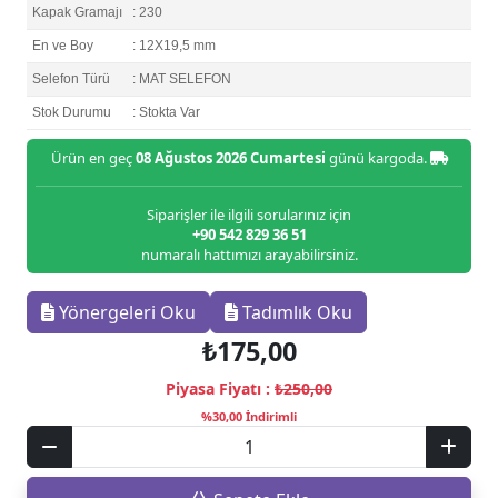
Kapak Gramajı
: 230
En ve Boy
: 12X19,5 mm
Selefon Türü
: MAT SELEFON
Stok Durumu
: Stokta Var
Ürün en geç
08 Ağustos 2026 Cumartesi
günü kargoda.
Siparişler ile ilgili sorularınız için
+90 542 829 36 51
numaralı hattımızı arayabilirsiniz.
Yönergeleri Oku
Tadımlık Oku
₺175,00
Piyasa Fiyatı :
₺250,00
%30,00 İndirimli