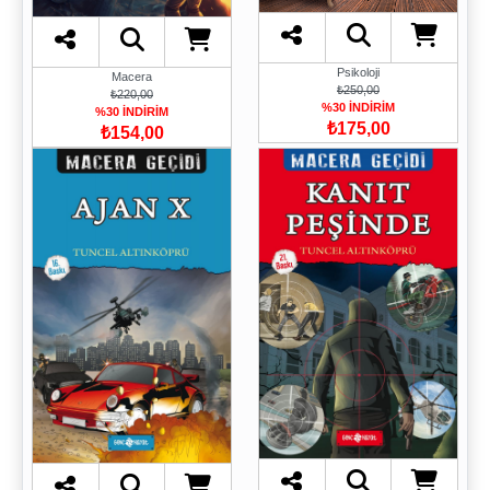
Psikoloji
Macera
₺250,00
₺220,00
%30 İNDİRİM
%30 İNDİRİM
₺175,00
₺154,00