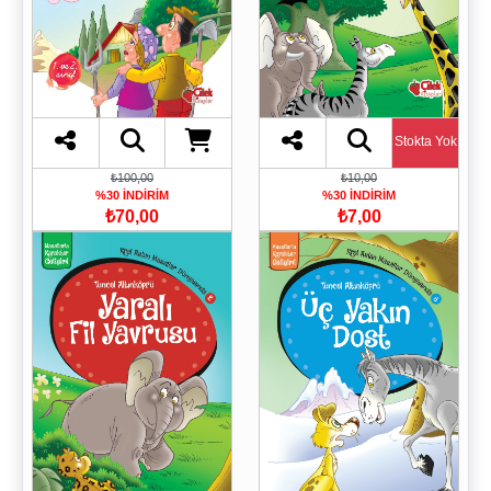
Stokta Yok
₺100,00
₺10,00
%30 İNDİRİM
%30 İNDİRİM
₺70,00
₺7,00