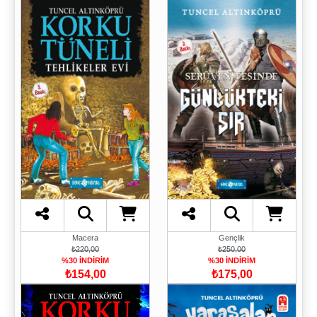
Macera
Gençlik
₺220,00
₺250,00
%30 İNDİRİM
%30 İNDİRİM
₺154,00
₺175,00