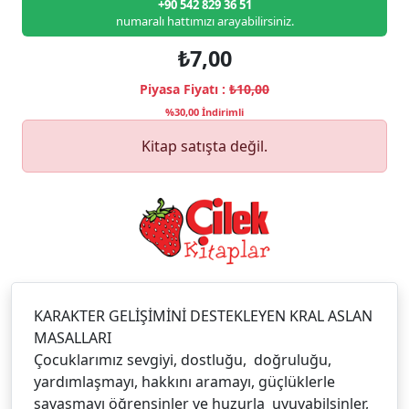
+90 542 829 36 51
numaralı hattımızı arayabilirsiniz.
₺7,00
Piyasa Fiyatı :
₺10,00
%30,00 İndirimli
Kitap satışta değil.
KARAKTER GELİŞİMİNİ DESTEKLEYEN KRAL ASLAN
MASALLARI
Çocuklarımız sevgiyi, dostluğu, doğruluğu,
yardımlaşmayı, hakkını aramayı, güçlüklerle
savaşmayı öğrensinler ve huzurla uyuyabilsinler,