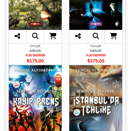
Gençlik
Gençlik
₺250,00
₺250,00
%30 İNDİRİM
%30 İNDİRİM
₺175,00
₺175,00