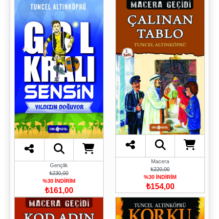
Macera
Gençlik
₺220,00
₺230,00
%30 İNDİRİM
%30 İNDİRİM
₺154,00
₺161,00