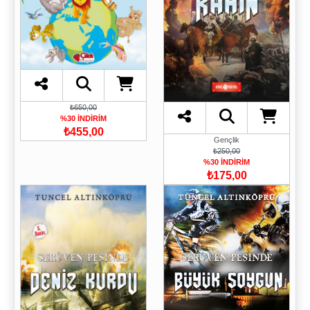
₺650,00
%30 İNDİRİM
₺455,00
Gençlik
₺250,00
%30 İNDİRİM
₺175,00