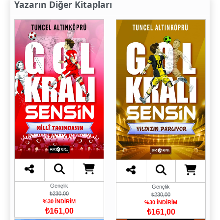
Yazarın Diğer Kitapları
Gençlik
Gençlik
₺230,00
₺230,00
%30 İNDİRİM
%30 İNDİRİM
₺161,00
₺161,00