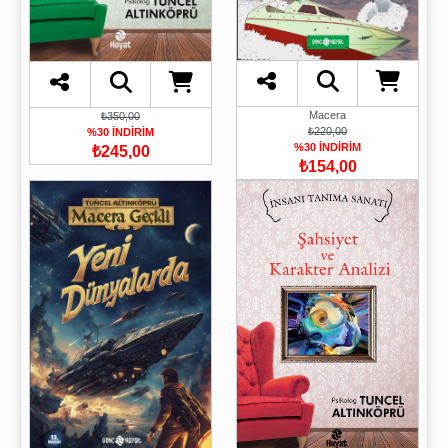
Macera
₺350,00
₺220,00
%30 İNDİRİM
%30 İNDİRİM
₺245,00
₺154,00