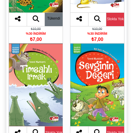
Tükendi
Stokta Yok
₺10,00
₺10,00
%30 İNDİRİM
%30 İNDİRİM
₺7,00
₺7,00
Stokta Yok
Stokta Yok