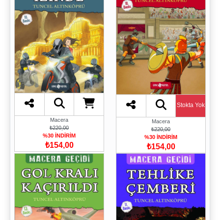
Stokta Yok
Macera
Macera
₺220,00
₺220,00
%30 İNDİRİM
%30 İNDİRİM
₺154,00
₺154,00