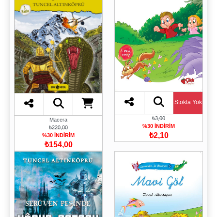
Stokta Yok
₺3,00
Macera
%30 İNDİRİM
₺220,00
₺2,10
%30 İNDİRİM
₺154,00