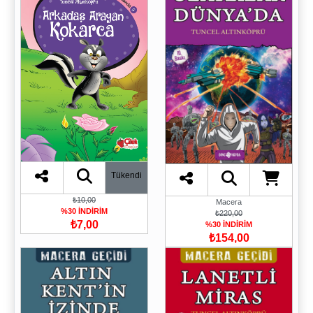
Tükendi
₺10,00
Macera
%30 İNDİRİM
₺220,00
₺7,00
%30 İNDİRİM
₺154,00