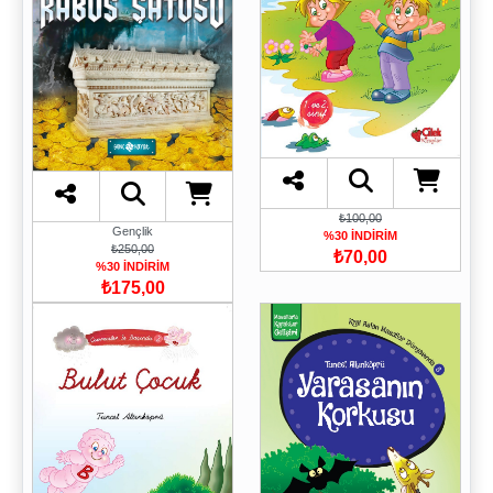
₺100,00
Gençlik
%30 İNDİRİM
₺250,00
₺70,00
%30 İNDİRİM
₺175,00