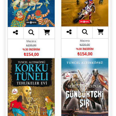
Macera
Macera
₺220,00
₺220,00
%30 İNDİRİM
%30 İNDİRİM
₺154,00
₺154,00