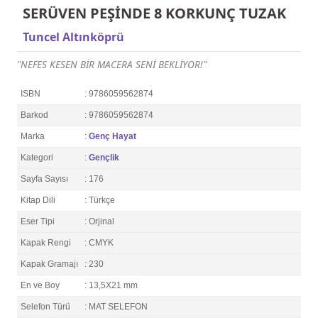
SERÜVEN PEŞİNDE 8 KORKUNÇ TUZAK
Tuncel Altınköprü
"NEFES KESEN BİR MACERA SENİ BEKLİYOR!"
ISBN
: 9786059562874
Barkod
: 9786059562874
Marka
:
Genç Hayat
Kategori
:
Gençlik
Sayfa Sayısı
: 176
Kitap Dili
: Türkçe
Eser Tipi
: Orjinal
Kapak Rengi
: CMYK
Kapak Gramajı
: 230
En ve Boy
: 13,5X21 mm
Selefon Türü
: MAT SELEFON