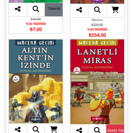
Tükendi
₺10,00
Macera
%30 İNDİRİM
₺220,00
₺7,00
%30 İNDİRİM
₺154,00
Stokta Yok