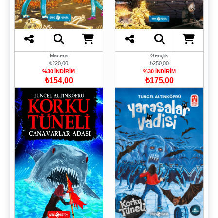
Macera
Gençlik
₺220,00
₺250,00
%30 İNDİRİM
%30 İNDİRİM
₺154,00
₺175,00