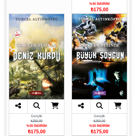
%30 İNDİRİM
₺175,00
Gençlik
Gençlik
₺250,00
₺250,00
%30 İNDİRİM
%30 İNDİRİM
₺175,00
₺175,00