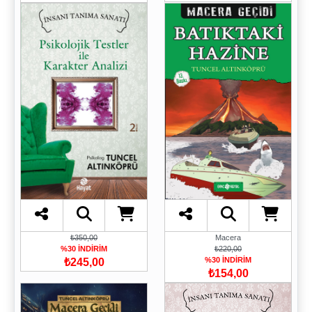
Macera
₺350,00
₺220,00
%30 İNDİRİM
%30 İNDİRİM
₺245,00
₺154,00