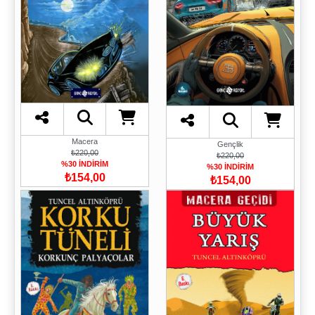
Macera
Gençlik
₺220,00
₺220,00
%30 İNDİRİM
%30 İNDİRİM
₺154,00
₺154,00