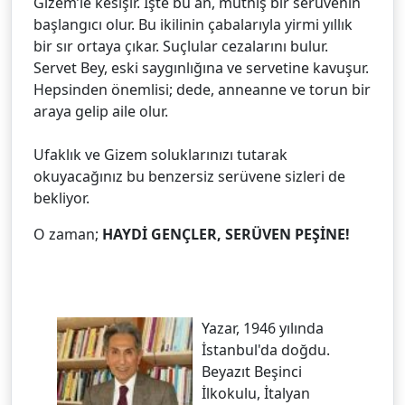
Gizem’le kesişir. İşte bu an, müthiş bir serüvenin
başlangıcı olur. Bu ikilinin çabalarıyla yirmi yıllık
bir sır ortaya çıkar. Suçlular cezalarını bulur.
Servet Bey, eski saygınlığına ve servetine kavuşur.
Hepsinden önemlisi; dede, anneanne ve torun bir
araya gelip aile olur.
Ufaklık ve Gizem soluklarınızı tutarak
okuyacağınız bu benzersiz serüvene sizleri de
bekliyor.
O zaman;
HAYDİ GENÇLER, SERÜVEN PEŞİNE!
Yazar, 1946 yılında
İstanbul'da doğdu.
Beyazıt Beşinci
İlkokulu, İtalyan