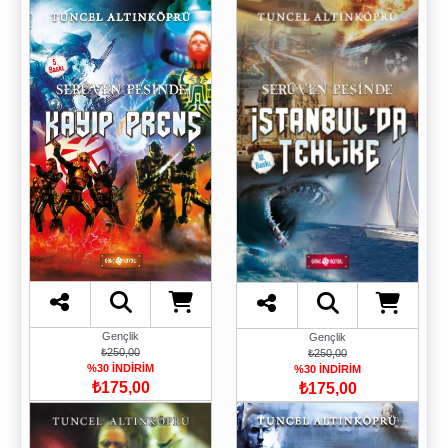
Gençlik
Gençlik
₺250,00
₺250,00
%30 İNDİRİM
%30 İNDİRİM
₺175,00
₺175,00