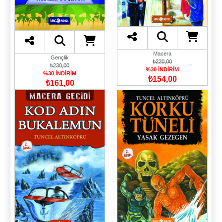
Macera
Gençlik
₺220,00
₺230,00
%30 İNDİRİM
%30 İNDİRİM
₺154,00
₺161,00