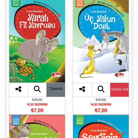
Tükendi
Stokta Yok
₺10,00
₺10,00
%30 İNDİRİM
%30 İNDİRİM
₺7,00
₺7,00