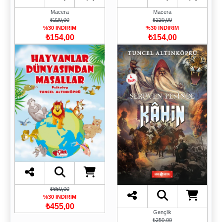
Macera
Macera
₺220,00
₺220,00
%30 İNDİRİM
%30 İNDİRİM
₺154,00
₺154,00
₺650,00
%30 İNDİRİM
₺455,00
Gençlik
₺250,00