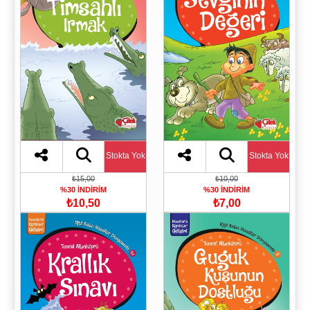
Stokta Yok
Stokta Yok
₺15,00
₺10,00
%30 İNDİRİM
%30 İNDİRİM
₺10,50
₺7,00