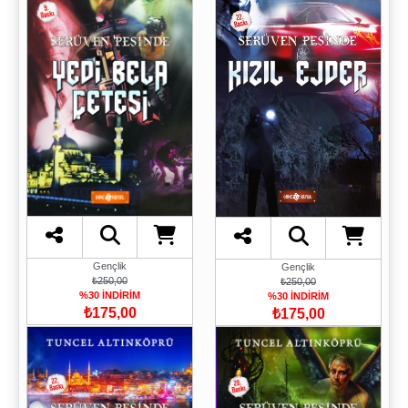
Gençlik
Gençlik
₺250,00
₺250,00
%30 İNDİRİM
%30 İNDİRİM
₺175,00
₺175,00