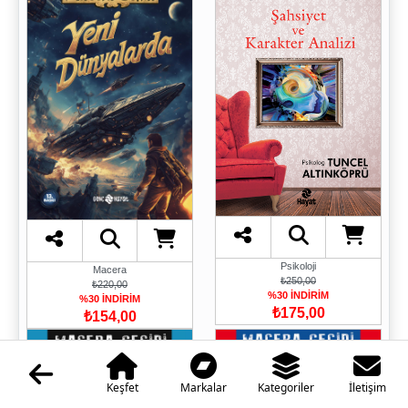
Psikoloji
Macera
₺250,00
₺220,00
%30 İNDİRİM
%30 İNDİRİM
₺175,00
₺154,00
Keşfet
Markalar
Kategoriler
İletişim