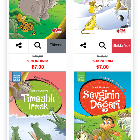
Tükendi
Stokta Yok
₺10,00
₺10,00
%30 İNDİRİM
%30 İNDİRİM
₺7,00
₺7,00