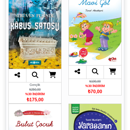
₺100,00
Gençlik
%30 İNDİRİM
₺250,00
₺70,00
%30 İNDİRİM
₺175,00