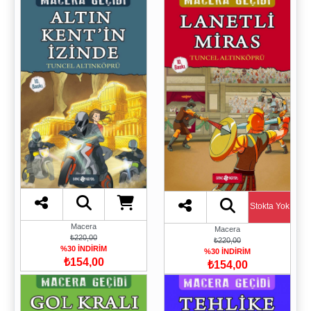
Stokta Yok
Macera
Macera
₺220,00
₺220,00
%30 İNDİRİM
%30 İNDİRİM
₺154,00
₺154,00