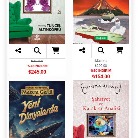
Macera
₺350,00
₺220,00
%30 İNDİRİM
%30 İNDİRİM
₺245,00
₺154,00