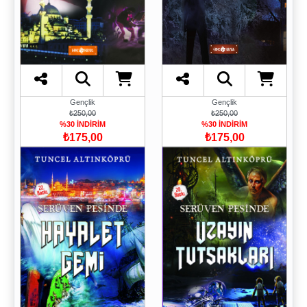
Gençlik
Gençlik
₺250,00
₺250,00
%30 İNDİRİM
%30 İNDİRİM
₺175,00
₺175,00