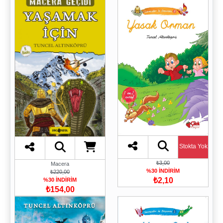
Stokta Yok
₺3,00
Macera
%30 İNDİRİM
₺220,00
₺2,10
%30 İNDİRİM
₺154,00