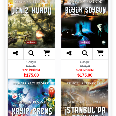
Gençlik
Gençlik
₺250,00
₺250,00
%30 İNDİRİM
%30 İNDİRİM
₺175,00
₺175,00