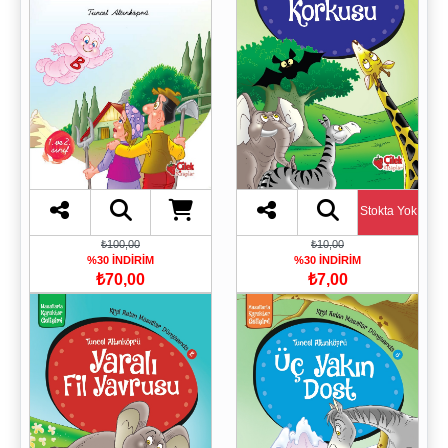
Stokta Yok
₺100,00
₺10,00
%30 İNDİRİM
%30 İNDİRİM
₺70,00
₺7,00