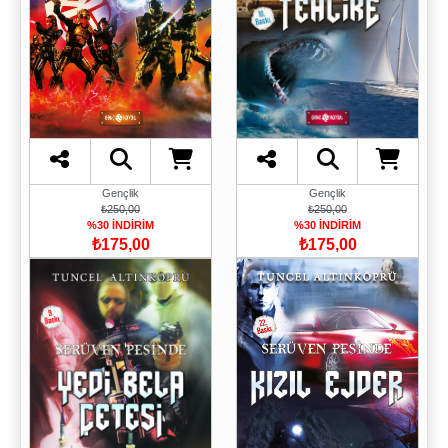
Gençlik
Gençlik
₺250,00
₺250,00
%30 İNDİRİM
%30 İNDİRİM
₺175,00
₺175,00