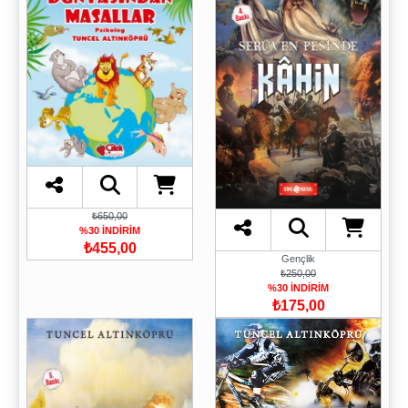
₺650,00
%30 İNDİRİM
₺455,00
Gençlik
₺250,00
%30 İNDİRİM
₺175,00