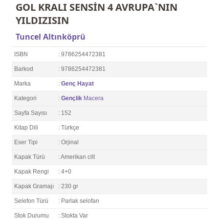
GOL KRALI SENSİN 4 AVRUPA`NIN
YILDIZISIN
Tuncel Altınköprü
ISBN
: 9786254472381
Barkod
: 9786254472381
Marka
:
Genç Hayat
Kategori
:
Gençlik
Macera
Sayfa Sayısı
: 152
Kitap Dili
: Türkçe
Eser Tipi
: Orjinal
Kapak Türü
: Amerikan cilt
Kapak Rengi
: 4+0
Kapak Gramajı
: 230 gr
Selefon Türü
: Parlak selofan
Stok Durumu
: Stokta Var