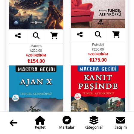
Psikoloji
Macera
₺250,00
₺220,00
%30 İNDİRİM
%30 İNDİRİM
₺175,00
₺154,00
Keşfet
Markalar
Kategoriler
İletişim