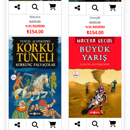
Macera
Gençlik
₺220,00
₺220,00
%30 İNDİRİM
%30 İNDİRİM
₺154,00
₺154,00