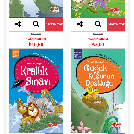
Stokta Yok
Stokta Yok
₺15,00
₺10,00
%30 İNDİRİM
%30 İNDİRİM
₺10,50
₺7,00