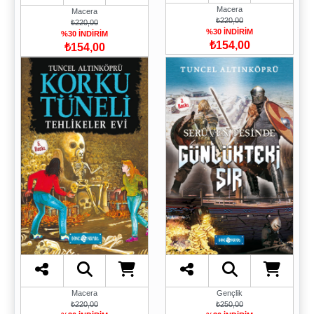
Macera
Macera
₺220,00
₺220,00
%30 İNDİRİM
%30 İNDİRİM
₺154,00
₺154,00
Macera
Gençlik
₺220,00
₺250,00