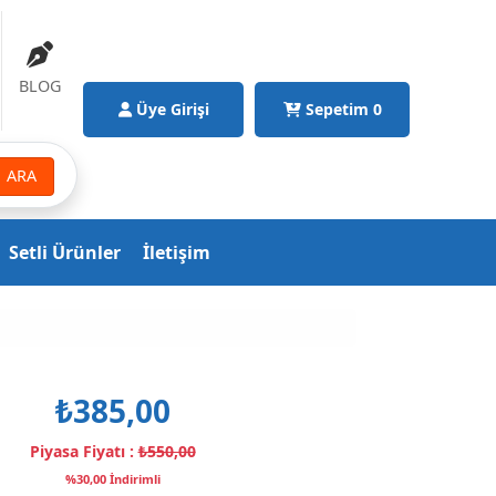
BLOG
Üye Girişi
Sepetim
0
ARA
Setli Ürünler
İletişim
₺385,00
Piyasa Fiyatı :
₺550,00
%30,00 İndirimli