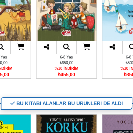
 Yaş
6-8 Yaş
6-8
0,00
₺650,00
₺50
NDİRİM
%30 İNDİRİM
%30 İ
5,00
₺455,00
₺35
BU KİTABI ALANLAR BU ÜRÜNLERİ DE ALDI