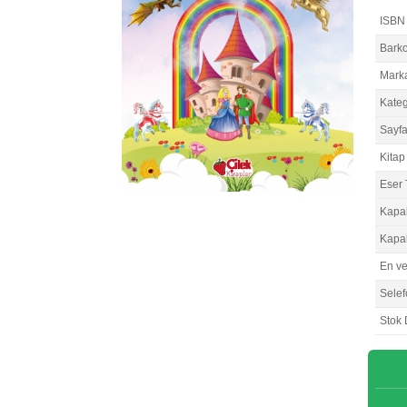
ISBN
Bark
Mark
Kateg
Sayfa
Kitap 
Eser 
Kapa
Kapa
En v
Selef
Stok