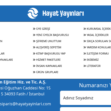
ÜYE GİRİŞİ
KURUMSAL İÇERİK
YENİ ÜYELİK BAŞVURUSU
YASAL İÇERİKLER
IN
ŞİFREMİ UNUTTUM
SIKÇA SORULAN 
ALIŞVERİŞ SEPETİM
YARDIM KONULAR
LAR
KİTAP BAŞVURUSU YAP
İLETİŞİM FORMU
YNAKLARI
HİZMET PAKETLERİ
EKİBİMİZ
İNSAN KAYNAKLARI
LİTERATÜR
ÜRÜN GRUPLARI
 Eğitim Hiz. ve Tic. A.Ş.
Numaranızı Y
esi Oğuzhan Caddesi No: 15
5 34093 Fatih / İstanbul
Adınız Soyadınız
 siparis@hayatyayinlari.com