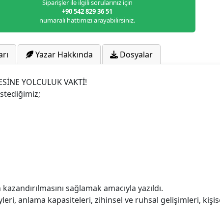
Siparişler ile ilgili sorularınız için
+90 542 829 36 51
numaralı hattımızı arayabilirsiniz.
arı
Yazar Hakkında
Dosyalar
SİNE YOLCULUK VAKTİ!
istediğimiz;
in kazandırılmasını sağlamak amacıyla yazıldı.
eri, anlama kapasiteleri, zihinsel ve ruhsal gelişimleri, kişise