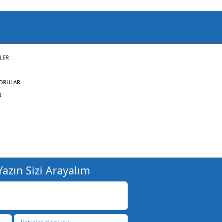
LER
SORULAR
I
azın Sizi Arayalım