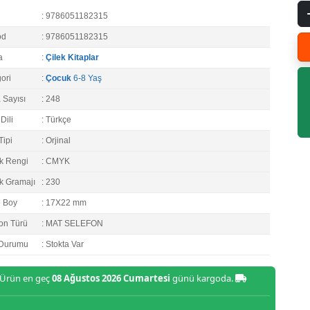
: 9786051182315
od
: 9786051182315
a
:
Çilek Kitaplar
ori
:
Çocuk
6-8 Yaş
 Sayısı
: 248
Dili
: Türkçe
Tipi
: Orjinal
k Rengi
: CMYK
k Gramajı
: 230
e Boy
: 17X22 mm
on Türü
: MAT SELEFON
 Durumu
: Stokta Var
Ürün en geç
08 Ağustos 2026 Cumartesi
günü kargoda.