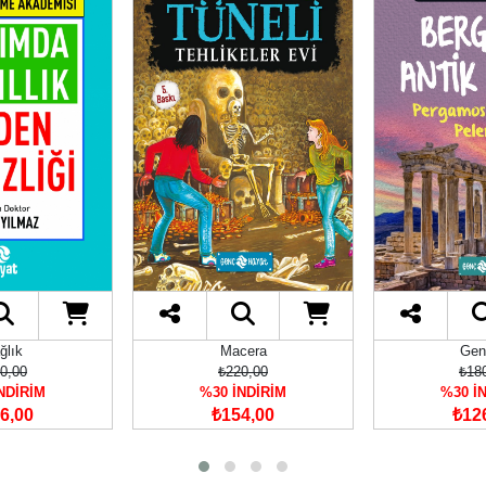
cera
Gençlik
₺15
0,00
₺180,00
%30 İ
NDİRİM
%30 İNDİRİM
₺10
4,00
₺126,00