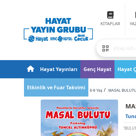
KİTAPLAR
YA
Hayat Yayınları
Genç Hayat
Hayat 
Etkinlik ve Fuar Takvimi
Anasayfa
Çocuk
6-8 Yaş
MASAL BULUTU 
MAS
Tunc
"BULU