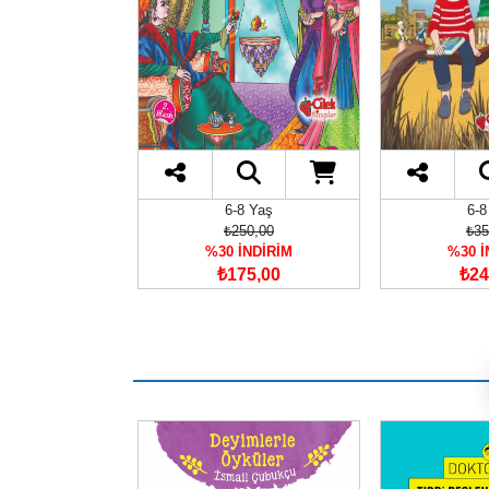
6-8 Yaş
6-8
₺250,00
₺35
%30 İNDİRİM
%30 İ
₺175,00
₺24