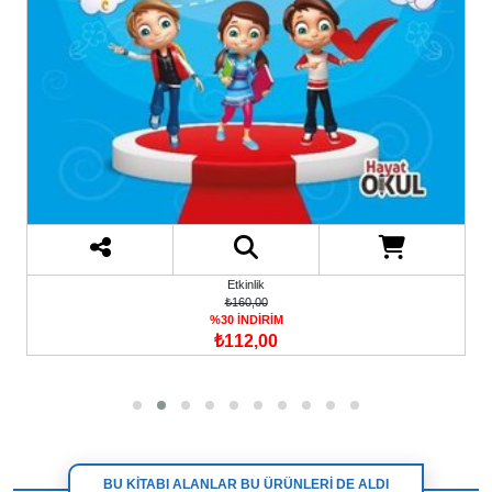
Etkinlik
₺160,00
%30 İNDİRİM
₺112,00
BU KİTABI ALANLAR BU ÜRÜNLERİ DE ALDI