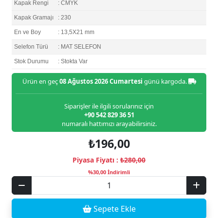
Kapak Rengi
: CMYK
Kapak Gramajı
: 230
En ve Boy
: 13,5X21 mm
Selefon Türü
: MAT SELEFON
Stok Durumu
: Stokta Var
Ürün en geç
08 Ağustos 2026 Cumartesi
günü kargoda.
Siparişler ile ilgili sorularınız için
+90 542 829 36 51
numaralı hattımızı arayabilirsiniz.
₺196,00
Piyasa Fiyatı :
₺280,00
%30,00 İndirimli
Sepete Ekle