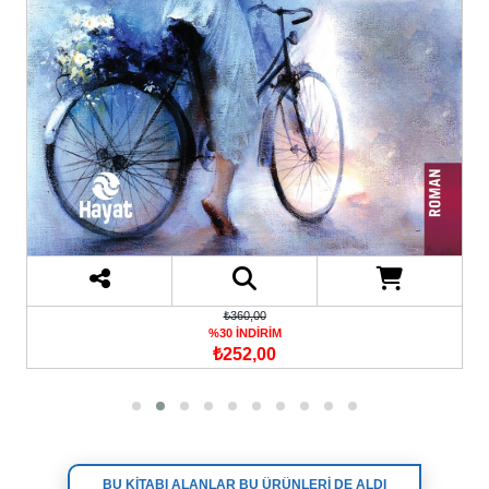
₺360,00
%30 İNDİRİM
₺252,00
BU KİTABI ALANLAR BU ÜRÜNLERİ DE ALDI