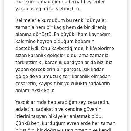
mahkûm olmadığımız alternatif evrenler
yazabileceğimi fark etmiştim.
Kelimelerle kurduğum bu renkli dünyalar,
zamanla hem bir kaçış hem de bir direniş
alanına dönüştü. En büyük ilham kaynağım,
kalemine hayran olduğum babamın
desteğiydi. Onu kaybettiğimde, hikâyelerime
sızan karanlık gölgeler oldu; ama zamanla
fark ettim ki, karanlık gardiyanlar da bizi biz
yapan gerçeklerin bir parçası. Işık kadar
gölge de yolumuzu çizer; karanlık olmadan
cesaretin, kayıpsız bir yolculukta sadakatin
anlamı eksik kalır.
Yazdıklarımda hep aradığım şey, cesaretin,
adaletin, sadakatin ve kendine güvenin
izlerini taşıyan hikâyeler anlatmak oldu.
Çünkü ben, kurduğum evrenlerde her zaman
bir ışığın, bir doğruyu savunmanın ve kendi