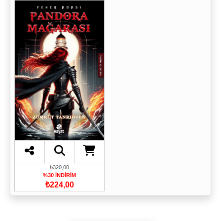
₺320,00
%30 İNDİRİM
₺224,00