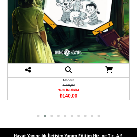
Macera
₺200,00
%30 İNDİRİM
₺140,00
Hayat Yayıncılık İletişim Yapım Eğitim Hiz. ve Tic. A.Ş.