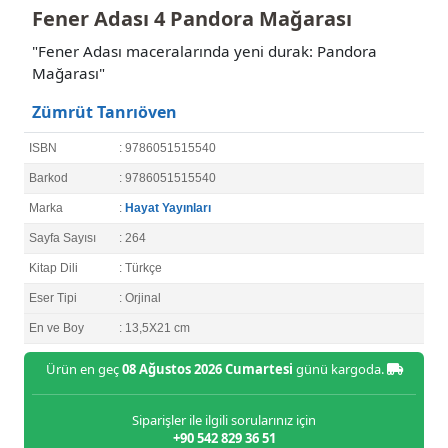
Fener Adası 4 Pandora Mağarası
"Fener Adası maceralarında yeni durak: Pandora
Mağarası"
Zümrüt Tanrıöven
ISBN
: 9786051515540
Barkod
: 9786051515540
Marka
:
Hayat Yayınları
Sayfa Sayısı
: 264
Kitap Dili
: Türkçe
Eser Tipi
: Orjinal
En ve Boy
: 13,5X21 cm
Ürün en geç
08 Ağustos 2026 Cumartesi
günü kargoda.
Siparişler ile ilgili sorularınız için
+90 542 829 36 51