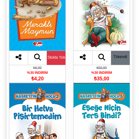
Tükendi
Stokta Yok
₺6,00
₺50,00
%30 İNDİRİM
%30 İNDİRİM
₺4,20
₺35,00