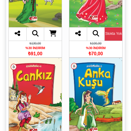
Stokta Yok
₺130,00
₺100,00
%30 İNDİRİM
%30 İNDİRİM
₺91,00
₺70,00