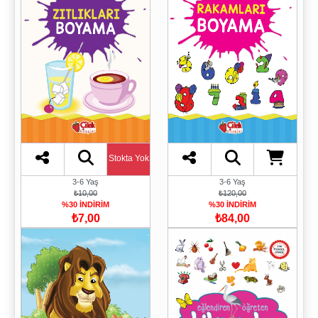
Stokta Yok
3-6 Yaş
3-6 Yaş
₺10,00
₺120,00
%30 İNDİRİM
%30 İNDİRİM
₺7,00
₺84,00