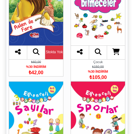
Stokta Yok
₺60,00
Çocuk
%30 İNDİRİM
₺150,00
%30 İNDİRİM
₺42,00
₺105,00