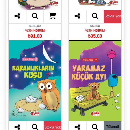
Stokta Yok
₺130,00
₺50,00
%30 İNDİRİM
%30 İNDİRİM
₺91,00
₺35,00
Tükendi
Stokta Yok