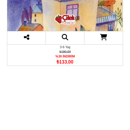
3-6 Yaş
₺190,00
%30 İNDİRİM
₺133,00