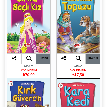
Tükendi
Tükendi
₺100,00
₺25,00
%30 İNDİRİM
%30 İNDİRİM
₺70,00
₺17,50