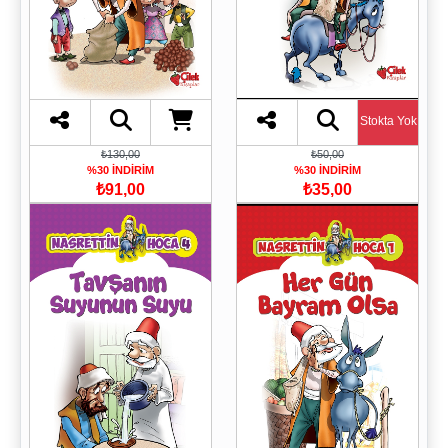
Stokta Yok
₺130,00
₺50,00
%30 İNDİRİM
%30 İNDİRİM
₺91,00
₺35,00