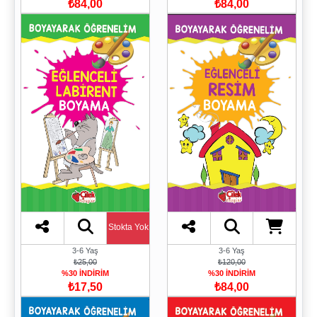
₺84,00
₺84,00
Stokta Yok
3-6 Yaş
3-6 Yaş
₺25,00
₺120,00
%30 İNDİRİM
%30 İNDİRİM
₺17,50
₺84,00