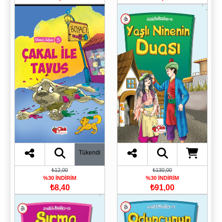
Tükendi
₺12,00
₺130,00
%30 İNDİRİM
%30 İNDİRİM
₺8,40
₺91,00