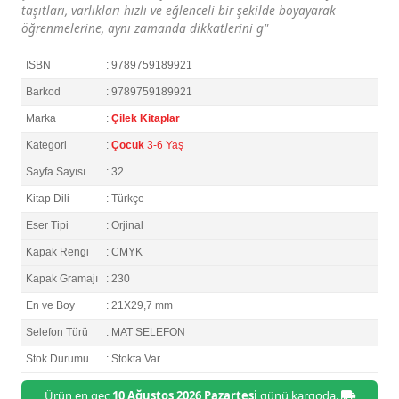
taşıtları, varlıkları hızlı ve eğlenceli bir şekilde boyayarak
öğrenmelerine, aynı zamanda dikkatlerini g"
ISBN
: 9789759189921
Barkod
: 9789759189921
Marka
:
Çilek Kitaplar
Kategori
:
Çocuk
3-6 Yaş
Sayfa Sayısı
: 32
Kitap Dili
: Türkçe
Eser Tipi
: Orjinal
Kapak Rengi
: CMYK
Kapak Gramajı
: 230
En ve Boy
: 21X29,7 mm
Selefon Türü
: MAT SELEFON
Stok Durumu
: Stokta Var
Ürün en geç
10 Ağustos 2026 Pazartesi
günü kargoda.