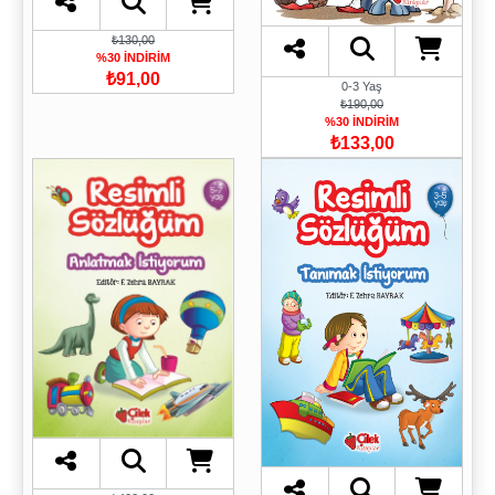
₺130,00
%30 İNDİRİM
₺91,00
0-3 Yaş
₺190,00
%30 İNDİRİM
₺133,00