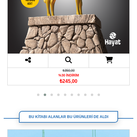
₺350,00
%30 İNDİRİM
₺245,00
BU KİTABI ALANLAR BU ÜRÜNLERİ DE ALDI