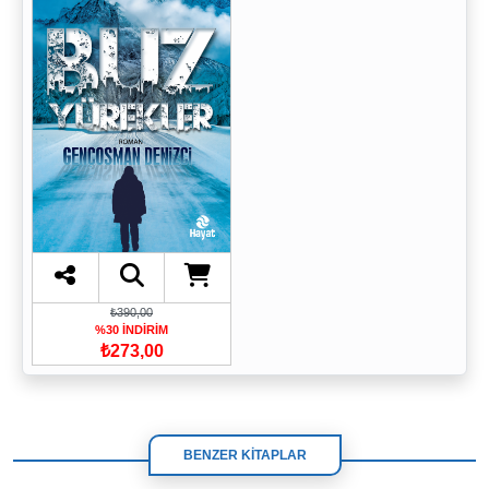
₺390,00
%30 İNDİRİM
₺273,00
BENZER KİTAPLAR