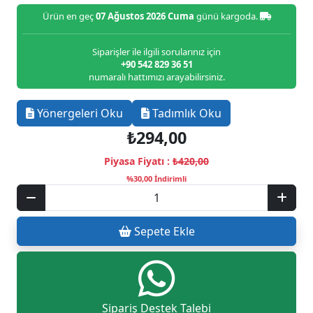
Ürün en geç
07 Ağustos 2026 Cuma
günü kargoda.
Siparişler ile ilgili sorularınız için
+90 542 829 36 51
numaralı hattımızı arayabilirsiniz.
Yönergeleri Oku
Tadımlık Oku
₺294,00
Piyasa Fiyatı :
₺420,00
%30,00 İndirimli
Sepete Ekle
Sipariş Destek Talebi