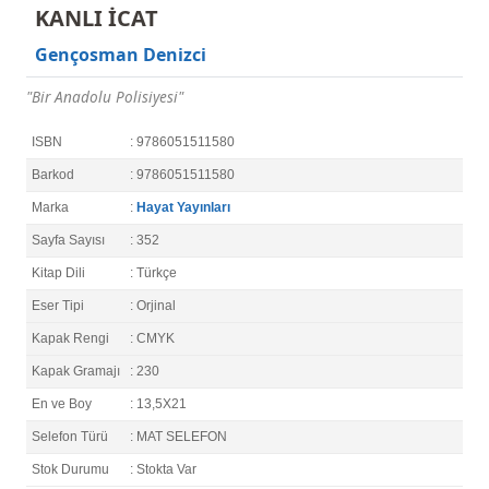
KANLI İCAT
Gençosman Denizci
"Bir Anadolu Polisiyesi"
ISBN
: 9786051511580
Barkod
: 9786051511580
Marka
:
Hayat Yayınları
Sayfa Sayısı
: 352
Kitap Dili
: Türkçe
Eser Tipi
: Orjinal
Kapak Rengi
: CMYK
Kapak Gramajı
: 230
En ve Boy
: 13,5X21
Selefon Türü
: MAT SELEFON
Stok Durumu
: Stokta Var