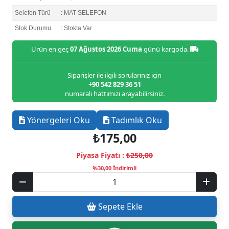
Selefon Türü
: MAT SELEFON
Stok Durumu
: Stokta Var
Ürün en geç
07 Ağustos 2026 Cuma
günü kargoda.
Siparişler ile ilgili sorularınız için
+90 542 829 36 51
numaralı hattımızı arayabilirsiniz.
Yönergeleri Oku
Tadımlık Oku
₺175,00
Piyasa Fiyatı :
₺250,00
%30,00 İndirimli
Sepete Ekle