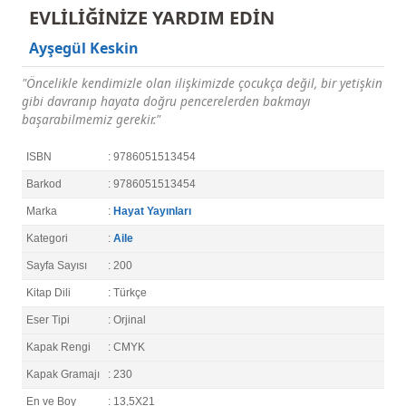
EVLİLİĞİNİZE YARDIM EDİN
Ayşegül Keskin
"Öncelikle kendimizle olan ilişkimizde çocukça değil, bir yetişkin
gibi davranıp hayata doğru pencerelerden bakmayı
başarabilmemiz gerekir."
ISBN
: 9786051513454
Barkod
: 9786051513454
Marka
:
Hayat Yayınları
Kategori
:
Aile
Sayfa Sayısı
: 200
Kitap Dili
: Türkçe
Eser Tipi
: Orjinal
Kapak Rengi
: CMYK
Kapak Gramajı
: 230
En ve Boy
: 13,5X21