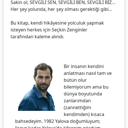
Sakin ol, SEVGİLİ SEN, SEVGİLİ BEN, SEVGİLİ BİZ…
Her şey yolunda, her şey olması gerektiği gibi…
Bu kitap, kendi hikâyesine yolculuk yapmak
isteyen herkes için Seçkin Zenginler
tarafından kaleme alındı.
Bir insanın kendini
anlatması nasıl tam ve
bütün olur
bilemiyorum ama bu
dünya boyutunda
zanlarımdan
(zannettiğim
kendimden) kısaca
bahsedeyim. 1982 Yalova doğumluyum;
liseye kadar Yalova'da öğrenim gördüm.