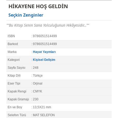
HİKAYENE HOŞ GELDİN
Seçkin Zenginler
"“Bu Kitap Senin Sana Yolculuğunun Hikâyesidir…”"
ISBN
: 9786051514499
Barkod
: 9786051514499
Marka
:
Hayat Yayınları
Kategori
:
Kişisel Gelişim
Sayfa Sayısı
: 248
Kitap Dili
: Türkçe
Eser Tipi
: Orjinal
Kapak Rengi
: CMYK
Kapak Gramajı
: 230
En ve Boy
: 13,5X21 mm
Selefon Türü
: MAT SELEFON