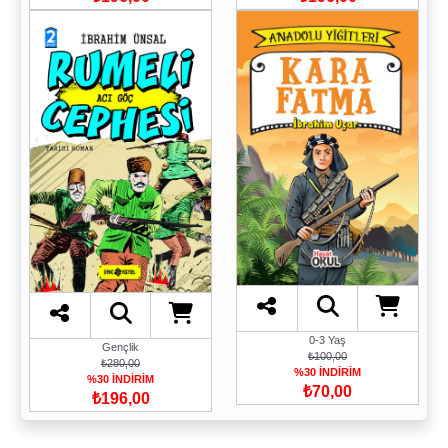
0-3 Yaş
Gençlik
₺100,00
₺280,00
%30 İNDİRİM
%30 İNDİRİM
₺70,00
₺196,00