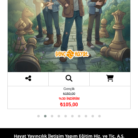
₺320,00
%30 İNDİRİM
₺224,00
Hayat Yayıncılık İletişim Yapım Eğitim Hiz. ve Tic. A.Ş.