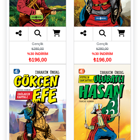
Gençlik
Gençlik
₺280,00
₺280,00
%30 İNDİRİM
%30 İNDİRİM
₺196,00
₺196,00