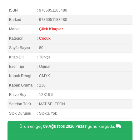
ISBN
: 9786051183480
Barkod
: 9786051183480
Marka
:
Çilek Kitaplar
Kategori
:
Çocuk
Sayfa Sayısı
: 80
Kitap Dili
: Türkçe
Eser Tipi
: Orjinal
Kapak Rengi
: CMYK
Kapak Gramajı
: 230
En ve Boy
: 12X19,5
Selefon Türü
: MAT SELEFON
Stok Durumu
: Stokta Yok
Ürün en geç
09 Ağustos 2026 Pazar
günü kargoda.