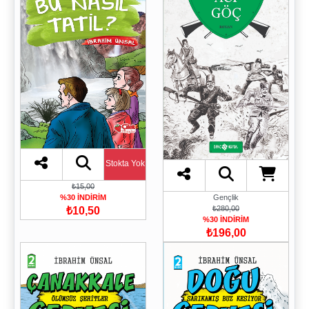
Stokta Yok
₺15,00
Gençlik
%30 İNDİRİM
₺280,00
₺10,50
%30 İNDİRİM
₺196,00