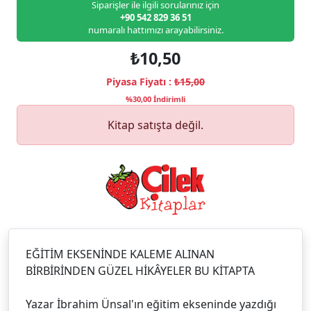
Siparişler ile ilgili sorularınız için
+90 542 829 36 51
numaralı hattımızı arayabilirsiniz.
₺10,50
Piyasa Fiyatı :
₺15,00
%30,00 İndirimli
Kitap satışta değil.
EĞİTİM EKSENİNDE KALEME ALINAN
BİRBİRİNDEN GÜZEL HİKÂYELER BU KİTAPTA
Yazar İbrahim Ünsal'ın eğitim ekseninde yazdığı