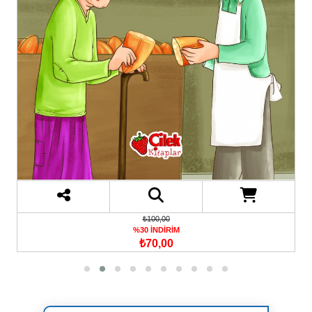
₺130,00
%30 İNDİRİM
₺91,00