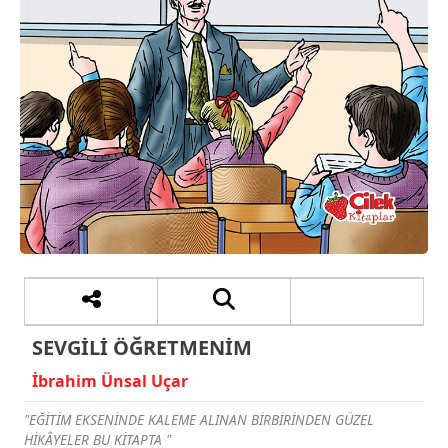
SEVGİLİ ÖĞRETMENİM
İbrahim Ünsal Uçar
"EĞİTİM EKSENİNDE KALEME ALINAN BİRBİRİNDEN GÜZEL
HİKÂYELER BU KİTAPTA "