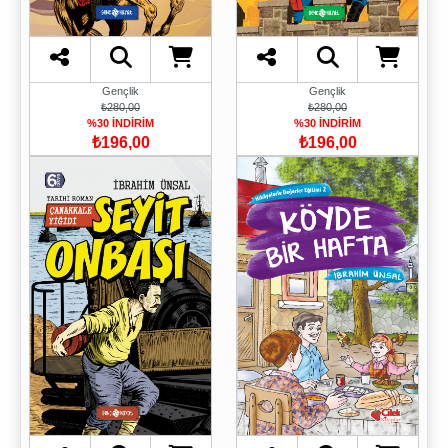
Gençlik
Gençlik
₺280,00
₺280,00
%30 İNDİRİM
%30 İNDİRİM
₺196,00
₺196,00