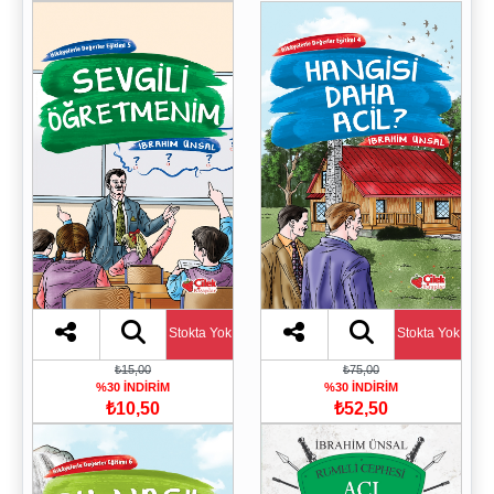
Stokta Yok
Stokta Yok
₺15,00
₺75,00
%30 İNDİRİM
%30 İNDİRİM
₺10,50
₺52,50