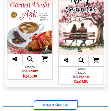
₺350,00
Roman
%30 İNDİRİM
₺320,00
₺245,00
%30 İNDİRİM
₺224,00
BENZER KİTAPLAR