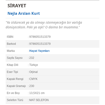
SİRAYET
Nejla Arslan Kurt
"Ya öldürecek ya da olmayı istemeyeceğin bir varlığa
dönüşeceksin. Peki ya aşk? O daima bir muamma."
ISBN
: 9786051513379
Barkod
: 9786051513379
Marka
:
Hayat Yayınları
Sayfa Sayısı
: 232
Kitap Dili
: Türkçe
Eser Tipi
: Orjinal
Kapak Rengi
: CMYK
Kapak Gramajı
: 230
En ve Boy
: 13,5X21 cm
Selefon Türü
: MAT SELEFON