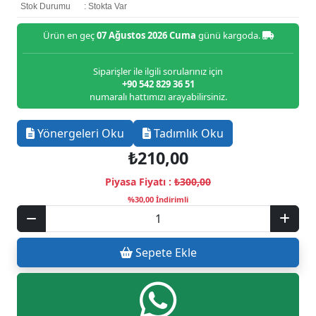
Stok Durumu
: Stokta Var
Ürün en geç
07 Ağustos 2026 Cuma
günü kargoda.
Siparişler ile ilgili sorularınız için
+90 542 829 36 51
numaralı hattımızı arayabilirsiniz.
Yönergeleri Oku
Tadımlık Oku
₺210,00
Piyasa Fiyatı :
₺300,00
%30,00 İndirimli
Sepete Ekle