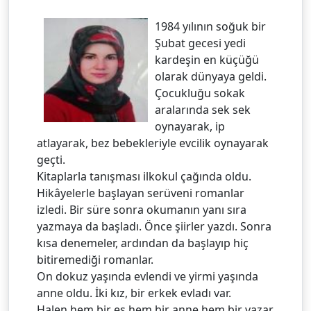
1984 yılının soğuk bir
Şubat gecesi yedi
kardeşin en küçüğü
olarak dünyaya geldi.
Çocukluğu sokak
aralarında sek sek
oynayarak, ip
atlayarak, bez bebekleriyle evcilik oynayarak
geçti.
Kitaplarla tanışması ilkokul çağında oldu.
Hikâyelerle başlayan serüveni romanlar
izledi. Bir süre sonra okumanın yanı sıra
yazmaya da başladı. Önce şiirler yazdı. Sonra
kısa denemeler, ardından da başlayıp hiç
bitiremediği romanlar.
On dokuz yaşında evlendi ve yirmi yaşında
anne oldu. İki kız, bir erkek evladı var.
Halen hem bir eş hem bir anne hem bir yazar