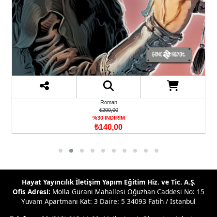
Roman
₺200,00
%30 İNDİRİM
₺140,00
Hayat Yayıncılık İletişim Yapım Eğitim Hiz. ve Tic. A.Ş.
Ofis Adresi:
Molla Gürani Mahallesi Oğuzhan Caddesi No: 15
Yuvam Apartmanı Kat: 3 Daire: 5 34093 Fatih / İstanbul