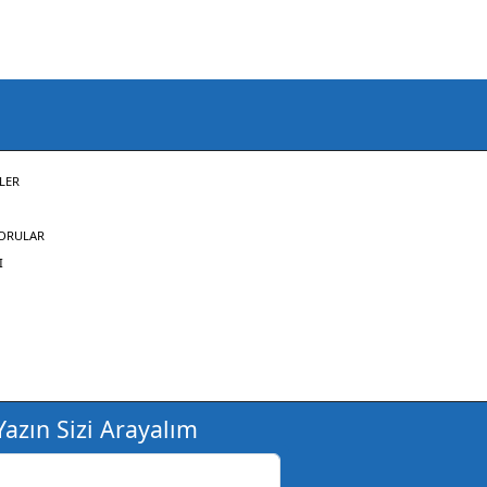
LER
SORULAR
I
azın Sizi Arayalım