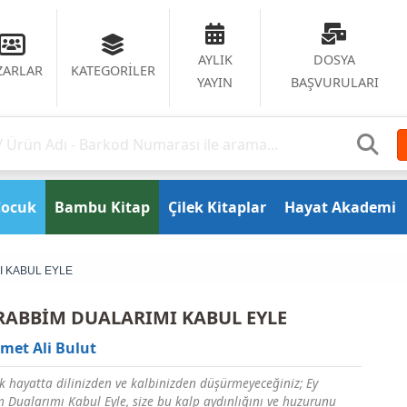
AYLIK
DOSYA
ZARLAR
KATEGORİLER
YAYIN
BAŞVURULARI
Çocuk
Bambu Kitap
Çilek Kitaplar
Hayat Akademi
I KABUL EYLE
 RABBİM DUALARIMI KABUL EYLE
met Ali Bulut
k hayatta dilinizden ve kalbinizden düşürmeyeceğiniz; Ey
 Dualarımı Kabul Eyle, size bu kalp aydınlığını ve huzurunu