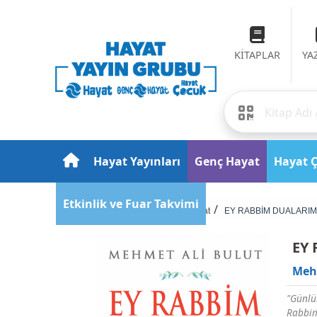
KİTAPLAR
YA
Hayat Yayınları
Genç Hayat
Hayat 
Etkinlik ve Fuar Takvimi
Anasayfa
Maneviyat
EY RABBİM DUALARIM
EY
Meh
"Günlü
Rabbim