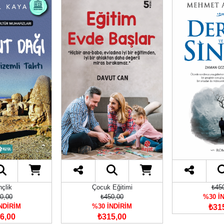
çlik
Çocuk Eğitimi
₺45
0,00
₺450,00
%30 İ
NDİRİM
%30 İNDİRİM
₺31
6,00
₺315,00