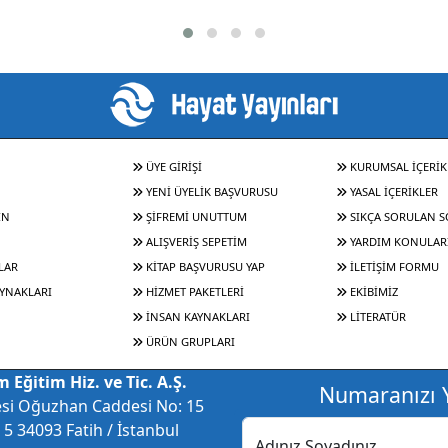
ÜYE GİRİŞİ
KURUMSAL İÇERİK
YENİ ÜYELİK BAŞVURUSU
YASAL İÇERİKLER
IN
ŞİFREMİ UNUTTUM
SIKÇA SORULAN 
ALIŞVERİŞ SEPETİM
YARDIM KONULAR
LAR
KİTAP BAŞVURUSU YAP
İLETİŞİM FORMU
YNAKLARI
HİZMET PAKETLERİ
EKİBİMİZ
İNSAN KAYNAKLARI
LİTERATÜR
ÜRÜN GRUPLARI
 Eğitim Hiz. ve Tic. A.Ş.
Numaranızı Y
esi Oğuzhan Caddesi No: 15
5 34093 Fatih / İstanbul
Adınız Soyadınız