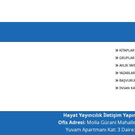
KİTAPLAR
GRUPLAR
AYLIK YAY
YAZARLAR
BAŞVURU
İNSAN KA
Hayat Yayıncılık İletişim Yapım
Ofis Adresi:
Molla Gürani Mahall
Yuvam Apartmanı Kat: 3 Daire: 