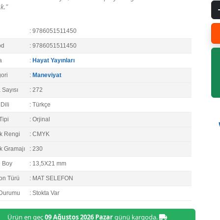
k."
: 9786051511450
od
: 9786051511450
a
:
Hayat Yayınları
ori
:
Maneviyat
 Sayısı
: 272
Dili
: Türkçe
Tipi
: Orjinal
k Rengi
: CMYK
k Gramajı
: 230
e Boy
: 13,5X21 mm
on Türü
: MAT SELEFON
 Durumu
: Stokta Var
Ürün en geç
09 Ağustos 2026 Pazar
günü kargoda.