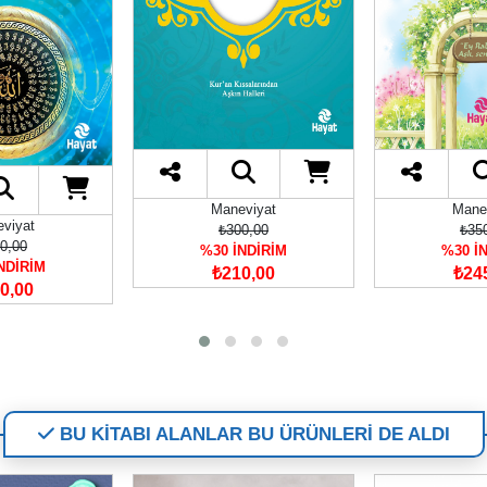
Maneviyat
Mane
viyat
₺300,00
₺35
0,00
%30 İNDİRİM
%30 İ
NDİRİM
₺210,00
₺24
0,00
BU KİTABI ALANLAR BU ÜRÜNLERİ DE ALDI