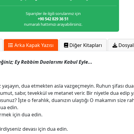
Siparişler ile ilgili sorularınız için
+90 542 829 36 51
numaralı hattımızı arayabilirsiniz.
Arka Kapak Yazısı
Diğer Kitapları
Dosyal
ğiniz; Ey Rabbim Dualarımı Kabul Eyle...
z yaşayın, dua etmekten asla vazgeçmeyin. Ruhun şifası duad
umut, sabır, tevekkül ve metanet verir. Bir niyetle dua edip 
usunuz? İşte o ferahlık, duanızın ulaştığı O makamın size rah
dua edin.
örmek için dua edin.
tirdiyseniz devası için dua edin.