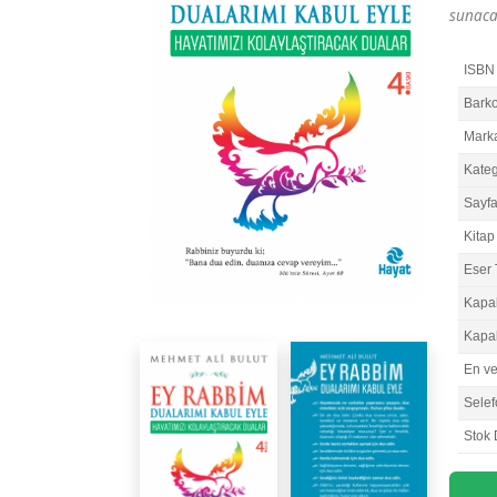
sunaca
ISBN
Bark
Mark
Kateg
Sayfa
Kitap 
Eser 
Kapa
Kapa
En v
Selef
Stok