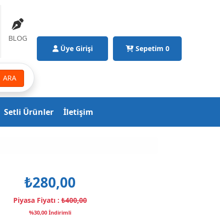
BLOG
Üye Girişi
Sepetim
0
ARA
Setli Ürünler
İletişim
₺280,00
Piyasa Fiyatı :
₺400,00
%30,00 İndirimli