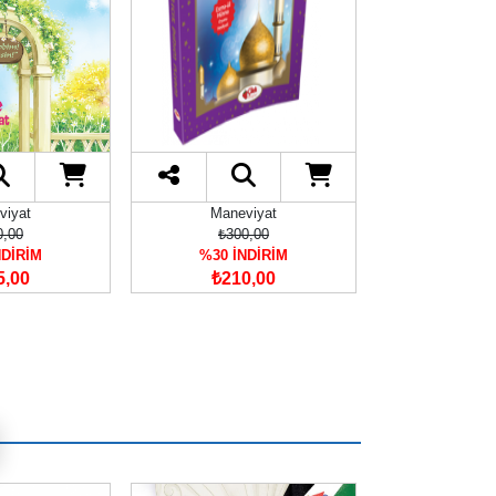
viyat
Maneviyat
Manev
0,00
₺300,00
₺290
NDİRİM
%30 İNDİRİM
%30 İN
5,00
₺210,00
₺203