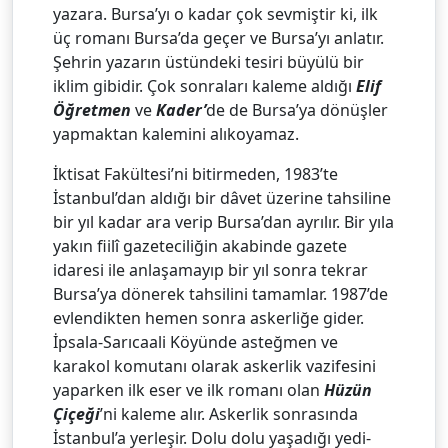
yazara. Bursa’yı o kadar çok sevmiştir ki, ilk
üç romanı Bursa’da geçer ve Bursa’yı anlatır.
Şehrin yazarın üstündeki tesiri büyülü bir
iklim gibidir. Çok sonraları kaleme aldığı
Elif
Öğretmen
ve
Kader’
de de Bursa’ya dönüşler
yapmaktan kalemini alıkoyamaz.
İktisat Fakültesi’ni bitirmeden, 1983’te
İstanbul’dan aldığı bir dâvet üzerine tahsiline
bir yıl kadar ara verip Bursa’dan ayrılır. Bir yıla
yakın fiilî gazeteciliğin akabinde gazete
idaresi ile anlaşamayıp bir yıl sonra tekrar
Bursa’ya dönerek tahsilini tamamlar. 1987’de
evlendikten hemen sonra askerliğe gider.
İpsala-Sarıcaali Köyünde asteğmen ve
karakol komutanı olarak askerlik vazifesini
yaparken ilk eser ve ilk romanı olan
Hüzün
Çiçeği
’ni kaleme alır. Askerlik sonrasında
İstanbul’a yerleşir. Dolu dolu yaşadığı yedi-