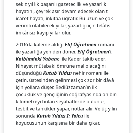
sekiz yıl lık başarılı gazetecilik ve yazarlık
hayatını, çeyrek asır devam edecek olan t
icaret hayatı, inkıtaa uğratır. Bu uzun ve çok
verimli olabilecek yıllar, yazarlığı için telâfisi
imkânsız kayıp yıllar olur.
2016’da kaleme aldığı
Elif Öğretmen
romanı
ile yazarlığa yeniden döner.
Elif Öğretmen
’i,
Kalbimdeki Yabanc
ı ile Kader takib eder.
Nihayet mütebaki ömrüne mal olacağını
düşündüğü
Kutub Yıldızı
nehir romanı ile
çetin, üstesinden gelinmesi çok zor bir dâvâ
için yollara düşer. Bediüzzaman’ın ilk
çocukluk ve gençliğinin coğrafyasında on bin
kilometreyi bulan seyahatlerde bulunur,
tesbit ve tahkikler yapar, notlar alır. Ve üç yılın
sonunda
Kutub Yıldızı I: Yolcu
ile
koyucusunun karşısına bir daha çıkar.