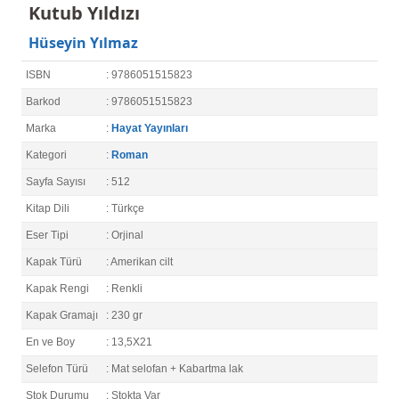
Kutub Yıldızı
Hüseyin Yılmaz
ISBN
: 9786051515823
Barkod
: 9786051515823
Marka
:
Hayat Yayınları
Kategori
:
Roman
Sayfa Sayısı
: 512
Kitap Dili
: Türkçe
Eser Tipi
: Orjinal
Kapak Türü
: Amerikan cilt
Kapak Rengi
: Renkli
Kapak Gramajı
: 230 gr
En ve Boy
: 13,5X21
Selefon Türü
: Mat selofan + Kabartma lak
Stok Durumu
: Stokta Var