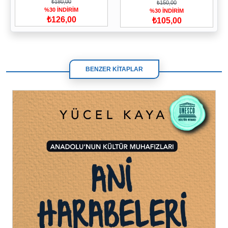
₺180,00
₺150,00
%30 İNDİRİM
%30 İNDİRİM
₺126,00
₺105,00
BENZER KİTAPLAR