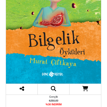
Gençlik
₺250,00
%30 İNDİRİM