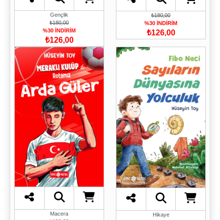
Gençlik
₺180,00
₺180,00
%30 İNDİRİM
%30 İNDİRİM
₺126,00
₺126,00
Macera
Hikaye