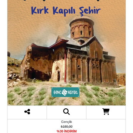
Gençlik
₺180,00
%30 İNDİRİM