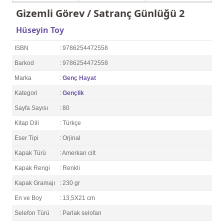
Gizemli Görev / Satranç Günlüğü 2
Hüseyin Toy
ISBN
: 9786254472558
Barkod
: 9786254472558
Marka
:
Genç Hayat
Kategori
:
Gençlik
Sayfa Sayısı
: 80
Kitap Dili
: Türkçe
Eser Tipi
: Orjinal
Kapak Türü
: Amerkan cilt
Kapak Rengi
: Renkli
Kapak Gramajı
: 230 gr
En ve Boy
: 13,5X21 cm
Selefon Türü
: Parlak selofan