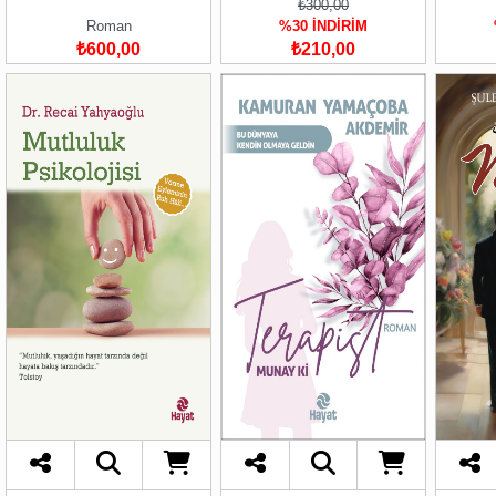
₺300,00
Roman
%30 İNDİRİM
₺600,00
₺210,00