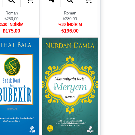
Roman
Roman
₺250,00
₺280,00
%30 İNDİRİM
%30 İNDİRİM
₺175,00
₺196,00