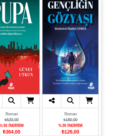
Roman
Roman
₺520,00
₺180,00
%30 İNDİRİM
%30 İNDİRİM
₺364,00
₺126,00