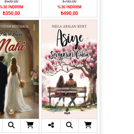
₺500,00
₺700,00
%30 İNDİRİM
%30 İNDİRİM
₺350,00
₺490,00