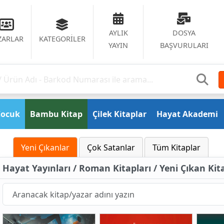
AYLIK
DOSYA
ZARLAR
KATEGORİLER
YAYIN
BAŞVURULARI
Çocuk
Bambu Kitap
Çilek Kitaplar
Hayat Akademi
Yeni Çıkanlar
Çok Satanlar
Tüm Kitaplar
Hayat Yayınları / Roman Kitapları / Yeni Çıkan Kit