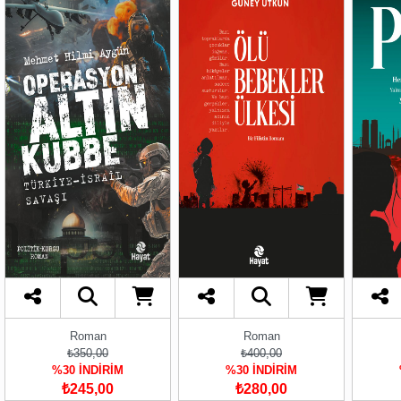
Roman
Roman
₺350,00
₺400,00
%30 İNDİRİM
%30 İNDİRİM
₺245,00
₺280,00