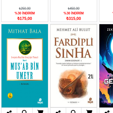
₺250,00
₺450,00
%30 İNDİRİM
%30 İNDİRİM
₺175,00
₺315,00