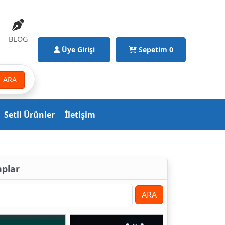
BLOG
Üye Girişi
Sepetim
0
ARA
Setli Ürünler
İletişim
aplar
ARA