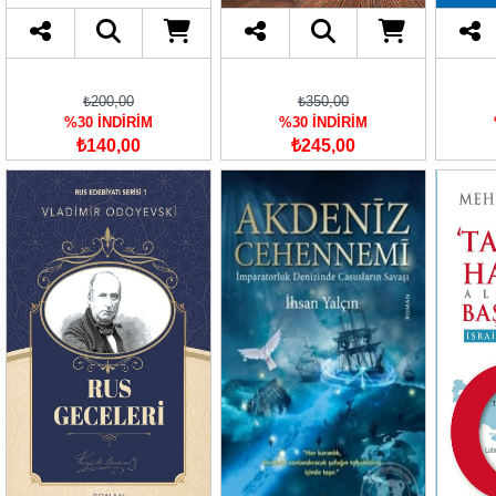
₺200,00
₺350,00
%30 İNDİRİM
%30 İNDİRİM
₺140,00
₺245,00