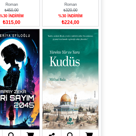
Roman
Roman
₺450,00
₺320,00
%30 İNDİRİM
%30 İNDİRİM
₺315,00
₺224,00