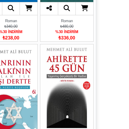
Roman
Roman
₺340,00
₺480,00
%30 İNDİRİM
%30 İNDİRİM
₺238,00
₺336,00