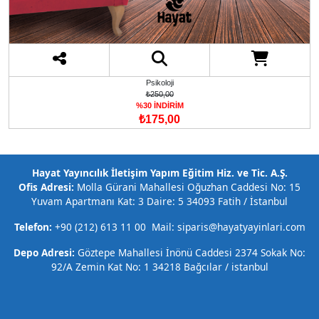
Psikoloji
₺250,00
%30 İNDİRİM
₺175,00
Hayat Yayıncılık İletişim Yapım Eğitim Hiz. ve Tic. A.Ş.
Ofis Adresi:
Molla Gürani Mahallesi Oğuzhan Caddesi No: 15
Yuvam Apartmanı Kat: 3 Daire: 5 34093 Fatih / İstanbul
Telefon:
+90 (212) 613 11 00 Mail: siparis@hayatyayinlari.com
Depo Adresi:
Göztepe Mahallesi İnönü Caddesi 2374 Sokak No:
92/A Zemin Kat No: 1 34218 Bağcılar / istanbul