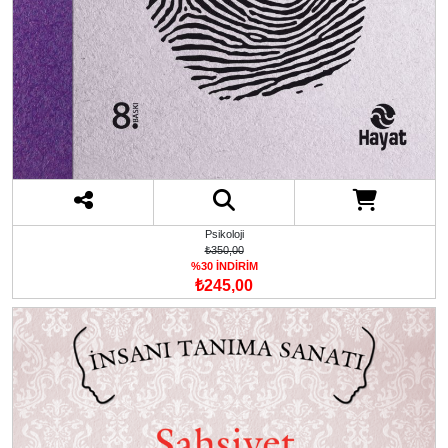
Psikoloji
₺350,00
%30 İNDİRİM
₺245,00