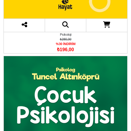
Psikoloji
₺280,00
%30 İNDİRİM
₺196,00