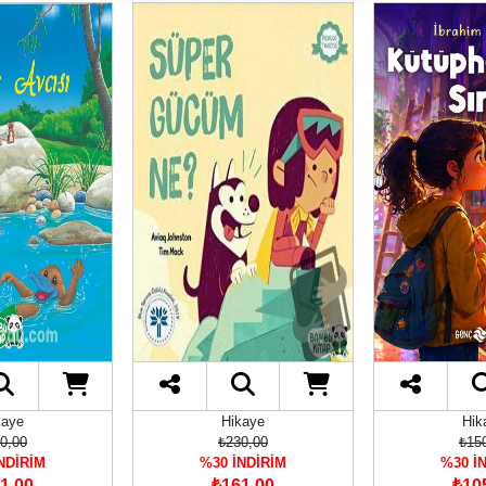
kaye
Hikaye
Hik
0,00
₺230,00
₺15
NDİRİM
%30 İNDİRİM
%30 İ
1,00
₺161,00
₺10