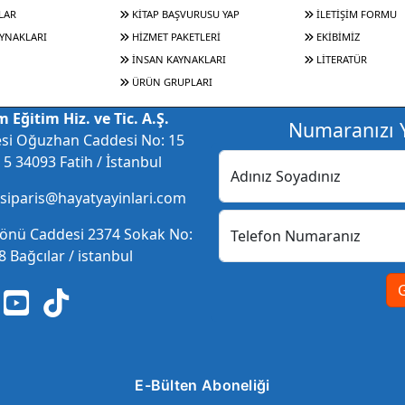
LAR
KİTAP BAŞVURUSU YAP
İLETİŞİM FORMU
YNAKLARI
HİZMET PAKETLERİ
EKİBİMİZ
İNSAN KAYNAKLARI
LİTERATÜR
ÜRÜN GRUPLARI
 Eğitim Hiz. ve Tic. A.Ş.
Numaranızı Y
esi Oğuzhan Caddesi No: 15
5 34093 Fatih / İstanbul
Adınız Soyadınız
 siparis@hayatyayinlari.com
nönü Caddesi 2374 Sokak No:
Telefon Numaranız
 Bağcılar / istanbul
E-Bülten Aboneliği