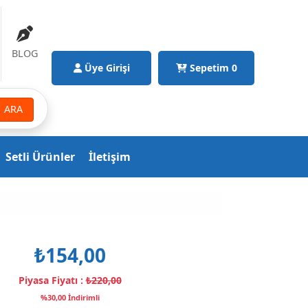
BLOG
Üye Girişi
Sepetim
0
ARA
Setli Ürünler
İletişim
₺154,00
Piyasa Fiyatı :
₺220,00
%30,00 İndirimli