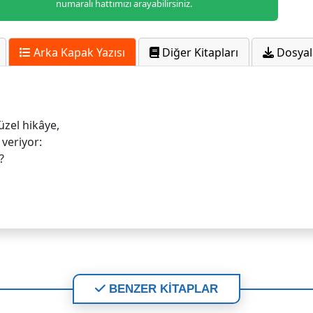
numaralı hattımızı arayabilirsiniz.
Arka Kapak Yazısı
Diğer Kitapları
Dosyal
üzel hikâye,
t veriyor:
?
BENZER KİTAPLAR