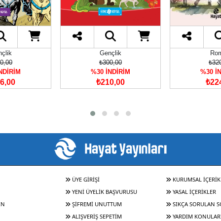
çlik
Gençlik
Ro
0,00
₺300,00
₺32
NDİRİM
%30 İNDİRİM
%30 İ
6,00
₺210,00
₺22
ÜYE GİRİŞİ
KURUMSAL İÇERİK
YENİ ÜYELİK BAŞVURUSU
YASAL İÇERİKLER
IN
ŞİFREMİ UNUTTUM
SIKÇA SORULAN 
ALIŞVERİŞ SEPETİM
YARDIM KONULAR