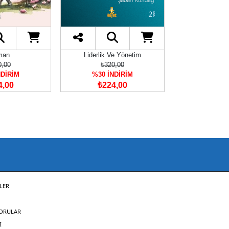
man
Liderlik Ve Yönetim
Genç
0,00
₺320,00
₺190
NDİRİM
%30 İNDİRİM
%30 İN
4,00
₺224,00
₺133
LER
SORULAR
I