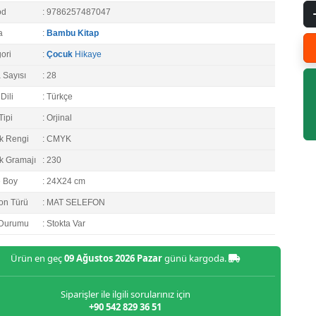
od
: 9786257487047
a
:
Bambu Kitap
ori
:
Çocuk
Hikaye
 Sayısı
: 28
Dili
: Türkçe
Tipi
: Orjinal
k Rengi
: CMYK
k Gramajı
: 230
e Boy
: 24X24 cm
on Türü
: MAT SELEFON
 Durumu
: Stokta Var
Ürün en geç
09 Ağustos 2026 Pazar
günü kargoda.
Siparişler ile ilgili sorularınız için
+90 542 829 36 51