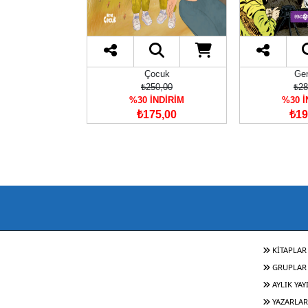
ocuk
Çocuk
Gen
50,00
₺250,00
₺28
İNDİRİM
%30 İNDİRİM
%30 İ
05,00
₺175,00
₺19
KİTAPLAR
GRUPLAR
AYLIK YAY
YAZARLAR