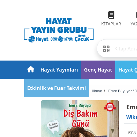
KİTAPLAR
YA
Hayat Yayınları
Genç Hayat
Hayat 
Etkinlik ve Fuar Takvimi
Anasayfa
Çocuk
Hikaye
Emre Büyüyor / 
Emr
Wika
ISBN