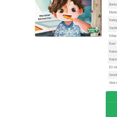
Bark
Mark
Kateg
Sayfa
Kitap 
Eser 
Kapa
Kapa
En v
Selef
Stok