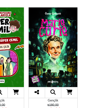
çlik
Gençlik
Genç
0,00
₺180,00
₺250