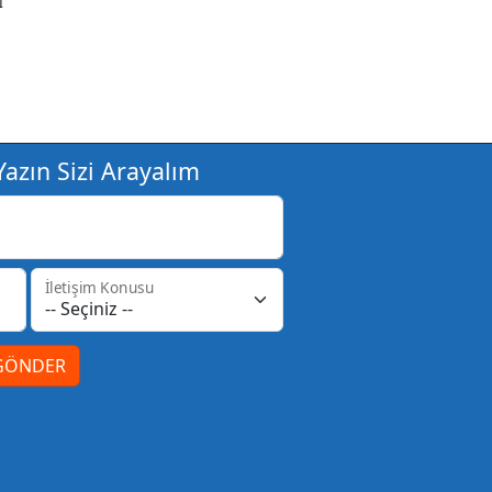
I
azın Sizi Arayalım
İletişim Konusu
GÖNDER