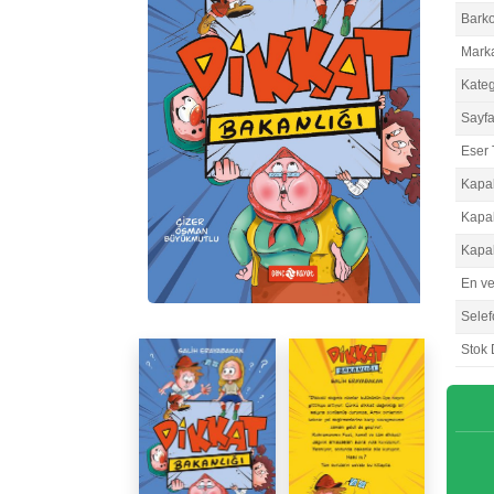
Bark
Mark
Kateg
Sayfa
Eser 
Kapa
Kapa
Kapa
En v
Selef
Stok