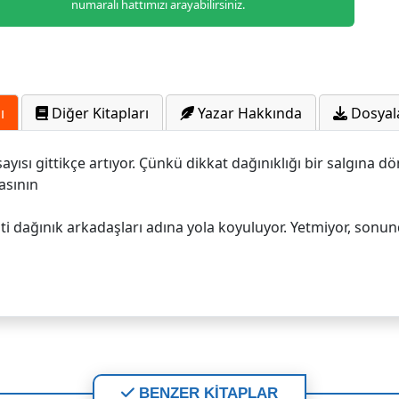
numaralı hattımızı arayabilirsiniz.
ı
Diğer Kitapları
Yazar Hakkında
Dosyal
yısı gittikçe artıyor. Çünkü dikkat dağınıklığı bir salgına 
masının
i dağınık arkadaşları adına yola koyuluyor. Yetmiyor, sonun
BENZER KİTAPLAR