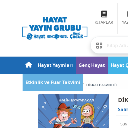
KİTAPLAR
YA
Hayat Yayınları
Genç Hayat
Hayat 
Etkinlik ve Fuar Takvimi
Anasayfa
Gençlik
DİKKAT BAKANLIĞI
Dİ
Sali
ISBN