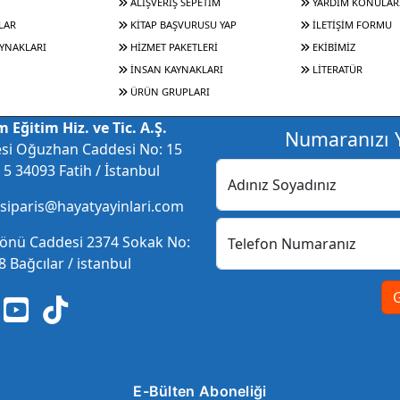
ALIŞVERİŞ SEPETİM
YARDIM KONULAR
LAR
KİTAP BAŞVURUSU YAP
İLETİŞİM FORMU
YNAKLARI
HİZMET PAKETLERİ
EKİBİMİZ
İNSAN KAYNAKLARI
LİTERATÜR
ÜRÜN GRUPLARI
 Eğitim Hiz. ve Tic. A.Ş.
Numaranızı Y
esi Oğuzhan Caddesi No: 15
5 34093 Fatih / İstanbul
Adınız Soyadınız
 siparis@hayatyayinlari.com
nönü Caddesi 2374 Sokak No:
Telefon Numaranız
 Bağcılar / istanbul
E-Bülten Aboneliği