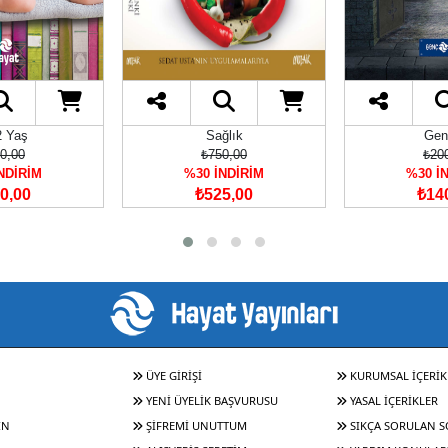
ğlık
Gençlik
Ro
0,00
₺200,00
₺40
NDİRİM
%30 İNDİRİM
%30 İ
5,00
₺140,00
₺28
ÜYE GİRİŞİ
KURUMSAL İÇERİK
YENİ ÜYELİK BAŞVURUSU
YASAL İÇERİKLER
IN
ŞİFREMİ UNUTTUM
SIKÇA SORULAN 