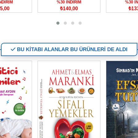
NDİRİM
%30 İNDİRİM
%30 İ
0,00
₺133,00
₺12
BU KİTABI ALANLAR BU ÜRÜNLERİ DE ALDI