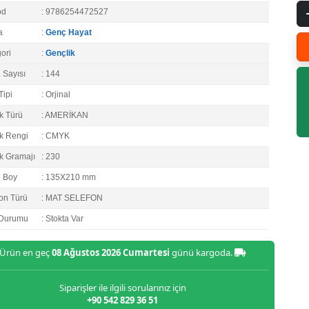
od
: 9786254472527
a
:
Genç Hayat
ori
:
Gençlik
 Sayısı
: 144
Tipi
: Orjinal
k Türü
: AMERİKAN
k Rengi
: CMYK
k Gramajı
: 230
e Boy
: 135X210 mm
on Türü
: MAT SELEFON
 Durumu
: Stokta Var
Ürün en geç
08 Ağustos 2026 Cumartesi
günü kargoda.
Siparişler ile ilgili sorularınız için
+90 542 829 36 51