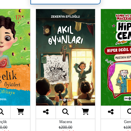
cera
Gençlik
Gen
0,00
₺190,00
₺18