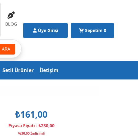
BLOG
Üye Girişi
Sepetim
0
ARA
Setli Ürünler
İletişim
₺161,00
Piyasa Fiyatı :
₺230,00
%30,00 İndirimli