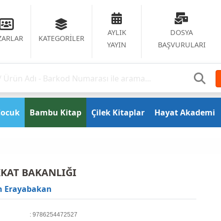
AYLIK
DOSYA
ZARLAR
KATEGORİLER
YAYIN
BAŞVURULARI
Çocuk
Bambu Kitap
Çilek Kitaplar
Hayat Akademi
KKAT BAKANLIĞI
h Erayabakan
: 9786254472527