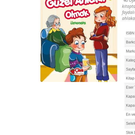
"40 Öy
kitapta
faydal
ahlaka
ISBN
Bark
Mark
Kateg
Sayfa
Kitap 
Eser 
Kapa
Kapa
En v
Selef
Stok