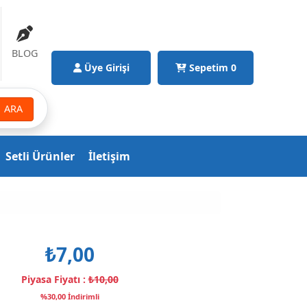
BLOG
Üye Girişi
Sepetim
0
ARA
Setli Ürünler
İletişim
₺7,00
Piyasa Fiyatı :
₺10,00
%30,00 İndirimli