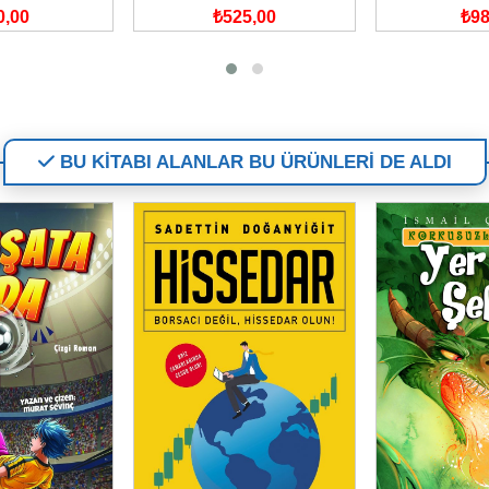
0,00
₺525,00
₺98
BU KİTABI ALANLAR BU ÜRÜNLERİ DE ALDI