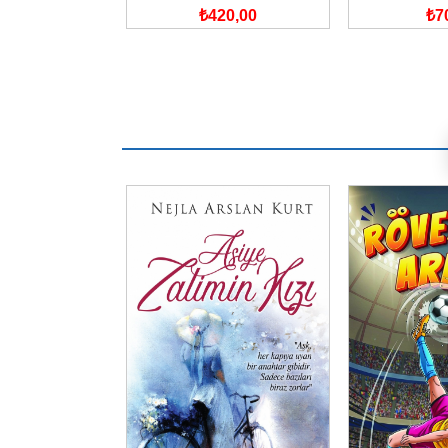
0,00
₺420,00
₺7