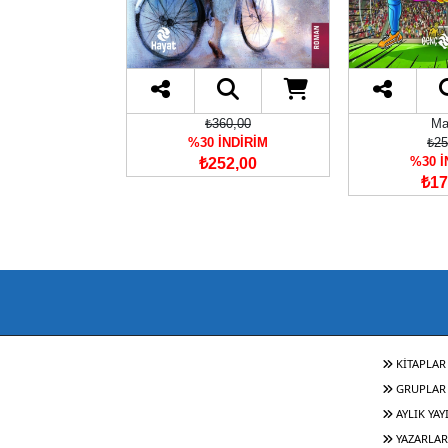
oman
₺360,00
Ma
00,00
%30 İNDİRİM
₺25
İNDİRİM
%30 İ
₺252,00
40,00
₺17
KİTAPLAR
GRUPLAR
AYLIK YAY
YAZARLAR