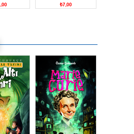
,00
₺7,00
₺420