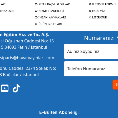
LAR
KİTAP BAŞVURUSU YAP
İLETİŞİM FORMU
YNAKLARI
HİZMET PAKETLERİ
EKİBİMİZ
İNSAN KAYNAKLARI
LİTERATÜR
ÜRÜN GRUPLARI
 Eğitim Hiz. ve Tic. A.Ş.
Numaranızı Y
esi Oğuzhan Caddesi No: 15
5 34093 Fatih / İstanbul
Adınız Soyadınız
 siparis@hayatyayinlari.com
nönü Caddesi 2374 Sokak No:
Telefon Numaranız
 Bağcılar / istanbul
E-Bülten Aboneliği