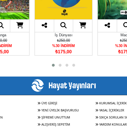
nga
İş Dünyası
Mac
0,00
₺250,00
₺25
NDİRİM
%30 İNDİRİM
%30 İ
5,00
₺175,00
₺17
ÜYE GİRİŞİ
KURUMSAL İÇERİK
YENİ ÜYELİK BAŞVURUSU
YASAL İÇERİKLER
IN
ŞİFREMİ UNUTTUM
SIKÇA SORULAN 
ALIŞVERİŞ SEPETİM
YARDIM KONULAR