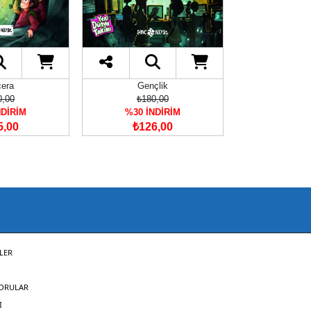
era
Gençlik
Genç
0,00
₺180,00
₺180
NDİRİM
%30 İNDİRİM
%30 İN
5,00
₺126,00
₺126
LER
SORULAR
I