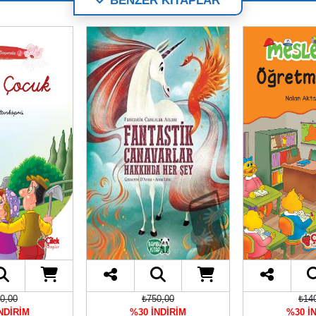
BENZER KİTAPLAR
0,00
₺750,00
₺14
NDİRİM
%30 İNDİRİM
%30 İ