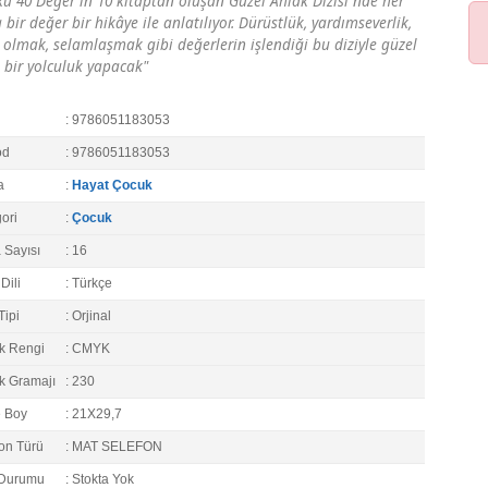
kü 40 Değer`in 10 kitaptan oluşan Güzel Ahlak Dizisi`nde her
 bir değer bir hikâye ile anlatılıyor. Dürüstlük, yardımseverlik,
ı olmak, selamlaşmak gibi değerlerin işlendiği bu diziyle güzel
 bir yolculuk yapacak"
: 9786051183053
od
: 9786051183053
a
:
Hayat Çocuk
ori
:
Çocuk
 Sayısı
: 16
Dili
: Türkçe
Tipi
: Orjinal
k Rengi
: CMYK
k Gramajı
: 230
e Boy
: 21X29,7
on Türü
: MAT SELEFON
 Durumu
: Stokta Yok