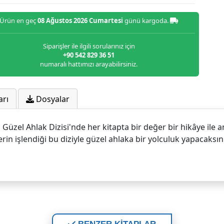
Ürün en geç
08 Ağustos 2026 Cumartesi
günü kargoda.
Siparişler ile ilgili sorularınız için
+90 542 829 36 51
numaralı hattımızı arayabilirsiniz.
arı
Dosyalar
üzel Ahlak Dizisi'nde her kitapta bir değer bir hikâye ile an
n işlendiği bu diziyle güzel ahlaka bir yolculuk yapacaksınız..