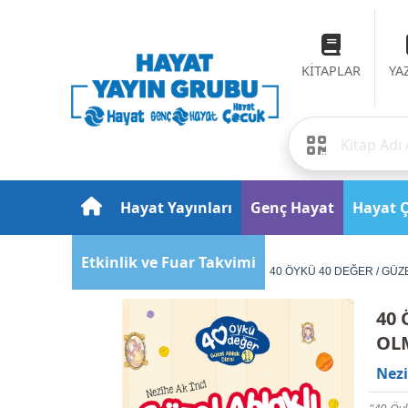
KİTAPLAR
YA
Hayat Yayınları
Genç Hayat
Hayat 
Etkinlik ve Fuar Takvimi
Anasayfa
Çocuk
40 ÖYKÜ 40 DEĞER / GÜZ
40 
OL
Nezi