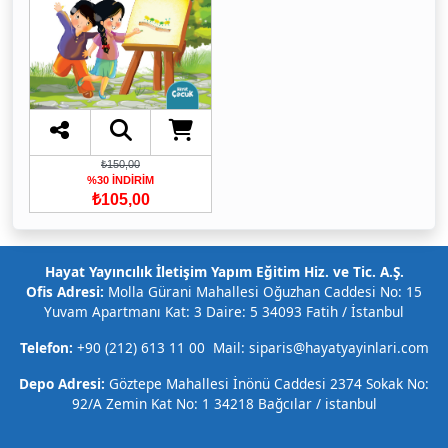
₺150,00
%30 İNDİRİM
₺105,00
Hayat Yayıncılık İletişim Yapım Eğitim Hiz. ve Tic. A.Ş.
Ofis Adresi:
Molla Gürani Mahallesi Oğuzhan Caddesi No: 15
Yuvam Apartmanı Kat: 3 Daire: 5 34093 Fatih / İstanbul
Telefon:
+90 (212) 613 11 00 Mail: siparis@hayatyayinlari.com
Depo Adresi:
Göztepe Mahallesi İnönü Caddesi 2374 Sokak No:
92/A Zemin Kat No: 1 34218 Bağcılar / istanbul