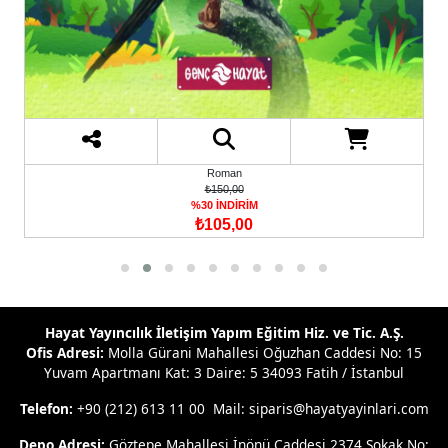
Roman
₺150,00
%30 İNDİRİM
₺105,00
Hayat Yayıncılık İletişim Yapım Eğitim Hiz. ve Tic. A.Ş.
Ofis Adresi:
Molla Gürani Mahallesi Oğuzhan Caddesi No: 15
Yuvam Apartmanı Kat: 3 Daire: 5 34093 Fatih / İstanbul
Telefon:
+90 (212) 613 11 00 Mail: siparis@hayatyayinlari.com
Depo Adresi:
Göztepe Mahallesi İnönü Caddesi 2374 Sokak No: