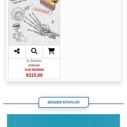
İş Dünyası
₺450,00
%30 İNDİRİM
₺315,00
BENZER KİTAPLAR