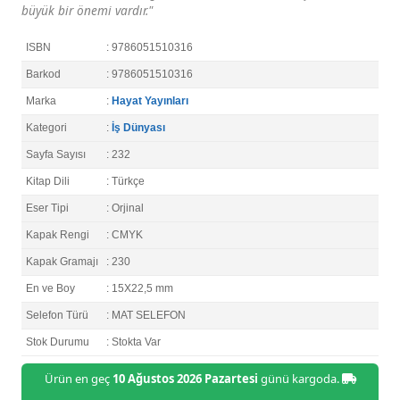
büyük bir önemi vardır."
ISBN
: 9786051510316
Barkod
: 9786051510316
Marka
:
Hayat Yayınları
Kategori
:
İş Dünyası
Sayfa Sayısı
: 232
Kitap Dili
: Türkçe
Eser Tipi
: Orjinal
Kapak Rengi
: CMYK
Kapak Gramajı
: 230
En ve Boy
: 15X22,5 mm
Selefon Türü
: MAT SELEFON
Stok Durumu
: Stokta Var
Ürün en geç
10 Ağustos 2026 Pazartesi
günü kargoda.