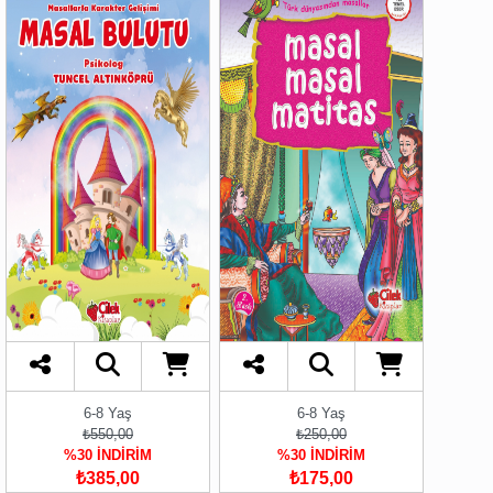
6-8 Yaş
6-8 Yaş
₺550,00
₺250,00
%30 İNDİRİM
%30 İNDİRİM
₺385,00
₺175,00