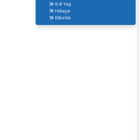
6-8 Yaş
Hikaye
Etkinlik