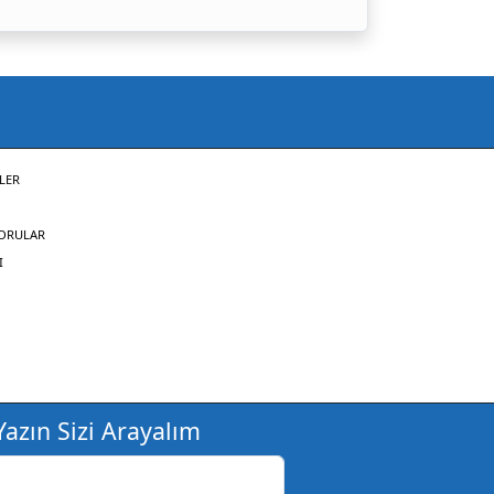
LER
SORULAR
I
azın Sizi Arayalım