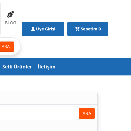
BLOG
Üye Girişi
Sepetim
0
ARA
Setli Ürünler
İletişim
ARA