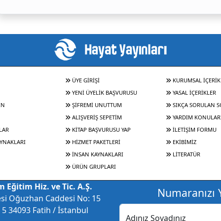
ÜYE GİRİŞİ
KURUMSAL İÇERİK
YENİ ÜYELİK BAŞVURUSU
YASAL İÇERİKLER
IN
ŞİFREMİ UNUTTUM
SIKÇA SORULAN 
ALIŞVERİŞ SEPETİM
YARDIM KONULAR
LAR
KİTAP BAŞVURUSU YAP
İLETİŞİM FORMU
YNAKLARI
HİZMET PAKETLERİ
EKİBİMİZ
İNSAN KAYNAKLARI
LİTERATÜR
ÜRÜN GRUPLARI
 Eğitim Hiz. ve Tic. A.Ş.
Numaranızı Y
esi Oğuzhan Caddesi No: 15
5 34093 Fatih / İstanbul
Adınız Soyadınız