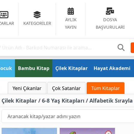
AYLIK
DOSYA
ZARLAR
KATEGORİLER
YAYIN
BAŞVURULARI
Çocuk
Bambu Kitap
Çilek Kitaplar
Hayat Akademi
Yeni Çıkanlar
Çok Satanlar
Tüm Kitaplar
Çilek Kitaplar / 6-8 Yaş Kitapları / Alfabetik Sırayla