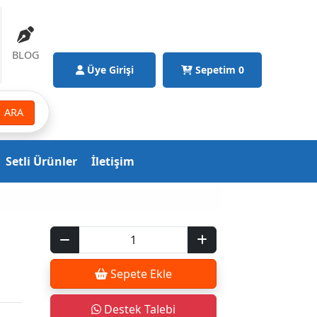
BLOG
Üye Girişi
Sepetim
0
ARA
Setli Ürünler
İletişim
Sepete Ekle
Destek Talebi