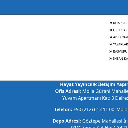
KİTAPLAR
GRUPLAR
AYLIK YAY
YAZARLAR
BAŞVURU
İNSAN KA
Hayat Yayıncılık İletişim Yapım
Ofis Adresi:
Molla Gürani Mahall
Yuvam Apartmanı Kat: 3 Daire: 
Telefon:
+90 (212) 613 11 00 Mail:
Depo Adresi:
Göztepe Mahallesi İ
92/A Zemin Kat No: 1 34218