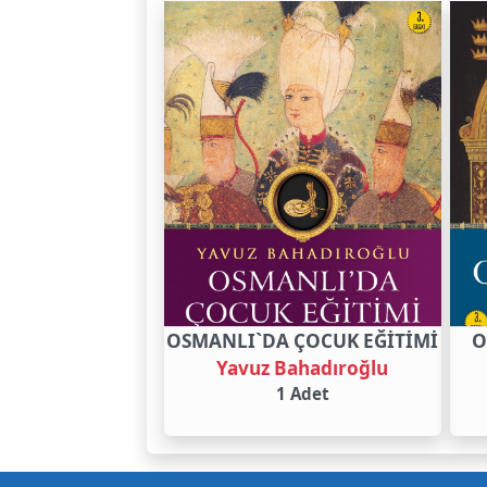
OSMANLI`DA ÇOCUK EĞİTİMİ
O
Yavuz Bahadıroğlu
1 Adet