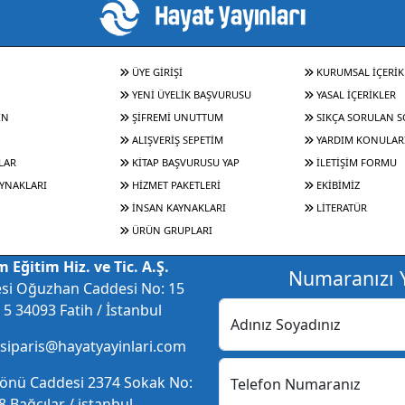
ÜYE GİRİŞİ
KURUMSAL İÇERİK
YENİ ÜYELİK BAŞVURUSU
YASAL İÇERİKLER
IN
ŞİFREMİ UNUTTUM
SIKÇA SORULAN 
ALIŞVERİŞ SEPETİM
YARDIM KONULAR
LAR
KİTAP BAŞVURUSU YAP
İLETİŞİM FORMU
YNAKLARI
HİZMET PAKETLERİ
EKİBİMİZ
İNSAN KAYNAKLARI
LİTERATÜR
ÜRÜN GRUPLARI
 Eğitim Hiz. ve Tic. A.Ş.
Numaranızı Y
esi Oğuzhan Caddesi No: 15
5 34093 Fatih / İstanbul
Adınız Soyadınız
 siparis@hayatyayinlari.com
nönü Caddesi 2374 Sokak No:
Telefon Numaranız
 Bağcılar / istanbul