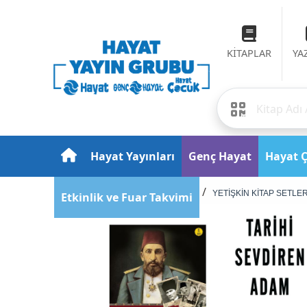
KİTAPLAR
YA
Hayat Yayınları
Genç Hayat
Hayat 
Anasayfa
Ürünler
YETİŞKİN KİTAP SETLER
Etkinlik ve Fuar Takvimi