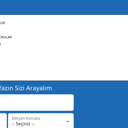
LER
SORULAR
I
azın Sizi Arayalım
İletişim Konusu