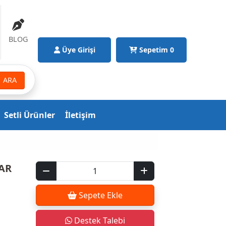
BLOG
Üye Girişi
Sepetim
0
ARA
Setli Ürünler
İletişim
AR
Sepete Ekle
Destek Talebi