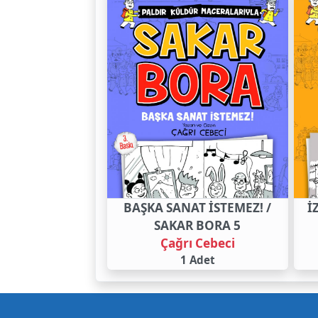
BAŞKA SANAT İSTEMEZ! /
İ
SAKAR BORA 5
Çağrı Cebeci
1 Adet