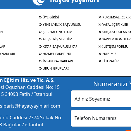
ÜYE GİRİŞİ
KURUMSAL İÇERİK
YENİ ÜYELİK BAŞVURUSU
YASAL İÇERİKLER
IN
ŞİFREMİ UNUTTUM
SIKÇA SORULAN 
ALIŞVERİŞ SEPETİM
YARDIM KONULAR
LAR
KİTAP BAŞVURUSU YAP
İLETİŞİM FORMU
YNAKLARI
HİZMET PAKETLERİ
EKİBİMİZ
İNSAN KAYNAKLARI
LİTERATÜR
ÜRÜN GRUPLARI
 Eğitim Hiz. ve Tic. A.Ş.
Numaranızı Y
esi Oğuzhan Caddesi No: 15
5 34093 Fatih / İstanbul
Adınız Soyadınız
 siparis@hayatyayinlari.com
nönü Caddesi 2374 Sokak No:
Telefon Numaranız
 Bağcılar / istanbul