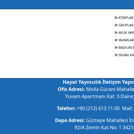
KİTAPLAR
GRUPLAR
AYLIK YAY
YAZARLAR
BAŞVURU
İNSAN KA
Hayat Yayıncılık İletişim Yapım
Ofis Adresi:
Molla Gürani Mahall
Yuvam Apartmanı Kat: 3 Daire: 
Telefon:
+90 (212) 613 11 00 Mail:
Depo Adresi:
Göztepe Mahallesi İ
92/A Zemin Kat No: 1 34218