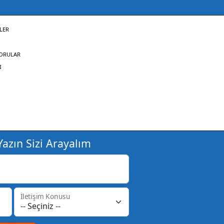
LER
SORULAR
I
azın Sizi Arayalım
İletişim Konusu