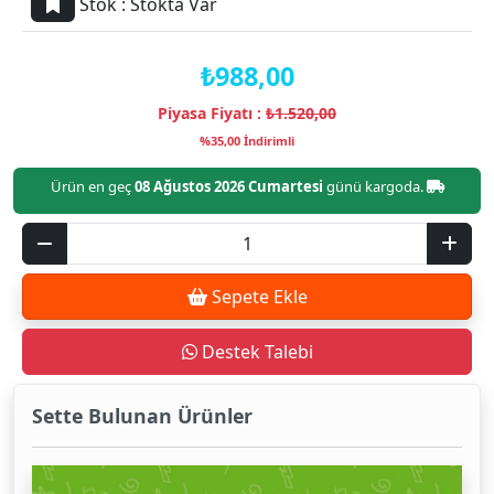
Stok :
Stokta Var
₺988,00
Piyasa Fiyatı :
₺1.520,00
%35,00 İndirimli
Ürün en geç
08 Ağustos 2026 Cumartesi
günü kargoda.
Sepete Ekle
Destek Talebi
Sette Bulunan Ürünler