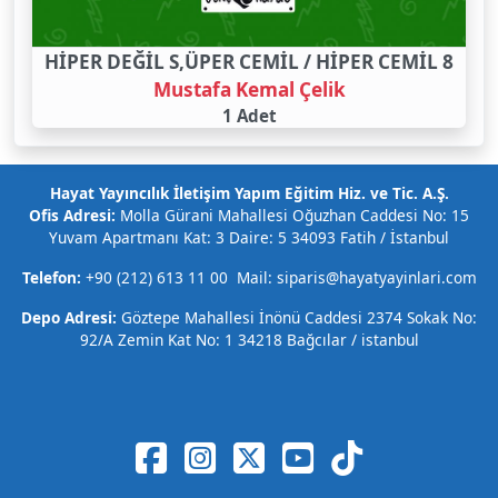
HİPER DEĞİL S,ÜPER CEMİL / HİPER CEMİL 8
Mustafa Kemal Çelik
1 Adet
Hayat Yayıncılık İletişim Yapım Eğitim Hiz. ve Tic. A.Ş.
Ofis Adresi:
Molla Gürani Mahallesi Oğuzhan Caddesi No: 15
Yuvam Apartmanı Kat: 3 Daire: 5 34093 Fatih / İstanbul
Telefon:
+90 (212) 613 11 00 Mail: siparis@hayatyayinlari.com
Depo Adresi:
Göztepe Mahallesi İnönü Caddesi 2374 Sokak No:
92/A Zemin Kat No: 1 34218 Bağcılar / istanbul