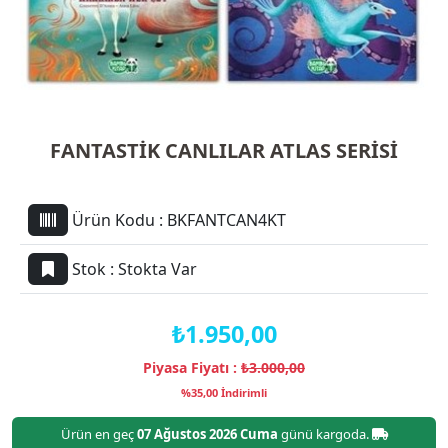
FANTASTİK CANLILAR ATLAS SERİSİ
Ürün Kodu :
BKFANTCAN4KT
Stok :
Stokta Var
₺1.950,00
Piyasa Fiyatı :
₺3.000,00
%35,00 İndirimli
Ürün en geç
07 Ağustos 2026 Cuma
günü kargoda.